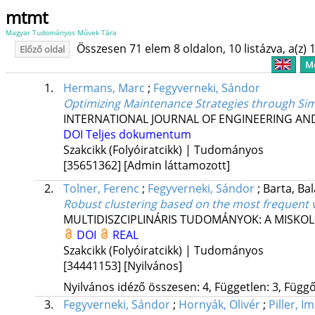
mtmt
Magyar Tudományos Művek Tára
Összesen 71 elem 8 oldalon, 10 listázva, a(z) 1
Előző oldal
Me
1.
Hermans, Marc
;
Fegyverneki, Sándor
Optimizing Maintenance Strategies through Sim
INTERNATIONAL JOURNAL OF ENGINEERING AND 
DOI
Teljes dokumentum
Szakcikk (Folyóiratcikk) | Tudományos
[35651362]
[Admin láttamozott]
2.
Tolner, Ferenc
;
Fegyverneki, Sándor
;
Barta, Ba
Robust clustering based on the most frequent
MULTIDISZCIPLINÁRIS TUDOMÁNYOK: A MISKO
DOI
REAL
Szakcikk (Folyóiratcikk) | Tudományos
[34441153]
[Nyilvános]
Nyilvános idéző összesen: 4, Független: 3, Függő:
3.
Fegyverneki, Sándor
;
Hornyák, Olivér
;
Piller, I