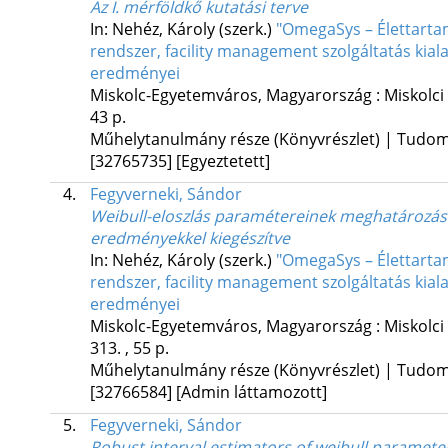
Az I. mérföldkő kutatási terve
In: Nehéz, Károly (szerk.)
"OmegaSys – Élettarta
rendszer, facility management szolgáltatás kia
eredményei
Miskolc-Egyetemváros, Magyarország :
Miskolci
43 p.
Műhelytanulmány része (Könyvrészlet) | Tudo
[32765735]
[Egyeztetett]
4.
Fegyverneki, Sándor
Weibull-eloszlás paramétereinek meghatározás
eredményekkel kiegészítve
In: Nehéz, Károly (szerk.)
"OmegaSys – Élettarta
rendszer, facility management szolgáltatás kia
eredményei
Miskolc-Egyetemváros, Magyarország :
Miskolci
313. , 55 p.
Műhelytanulmány része (Könyvrészlet) | Tudo
[32766584]
[Admin láttamozott]
5.
Fegyverneki, Sándor
Robust interval estimators of weibull parameter