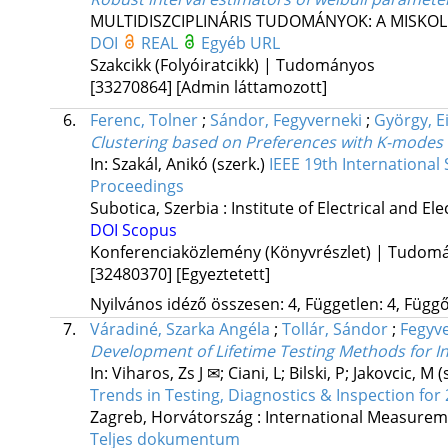
MULTIDISZCIPLINÁRIS TUDOMÁNYOK: A MISKO
DOI
REAL
Egyéb URL
Szakcikk (Folyóiratcikk) | Tudományos
[33270864]
[Admin láttamozott]
6.
Ferenc, Tolner
;
Sándor, Fegyverneki
;
György, E
Clustering based on Preferences with K-modes 
In: Szakál, Anikó (szerk.)
IEEE 19th International
Proceedings
Subotica, Szerbia :
Institute of Electrical and El
DOI
Scopus
Konferenciaközlemény (Könyvrészlet) | Tudom
[32480370]
[Egyeztetett]
Nyilvános idéző összesen: 4, Független: 4, Függő:
7.
Váradiné, Szarka Angéla
;
Tollár, Sándor
;
Fegyve
Development of Lifetime Testing Methods for In
In: Viharos, Zs J ✉; Ciani, L; Bilski, P; Jakovcic, M 
Trends in Testing, Diagnostics & Inspection for
Zagreb, Horvátország :
International Measurem
Teljes dokumentum