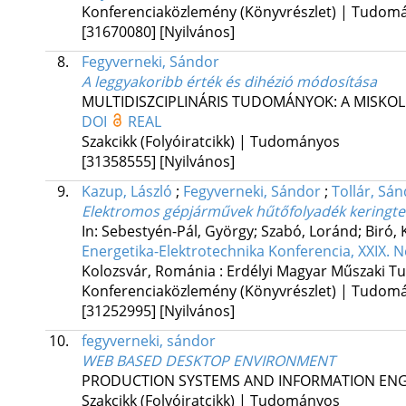
Konferenciaközlemény (Könyvrészlet) | Tudom
[31670080]
[Nyilvános]
8.
Fegyverneki, Sándor
A leggyakoribb érték és dihézió módosítása
MULTIDISZCIPLINÁRIS TUDOMÁNYOK: A MISKO
DOI
REAL
Szakcikk (Folyóiratcikk) | Tudományos
[31358555]
[Nyilvános]
9.
Kazup, László
;
Fegyverneki, Sándor
;
Tollár, Sá
Elektromos gépjárművek hűtőfolyadék keringtető
In: Sebestyén-Pál, György; Szabó, Loránd; Biró, 
Energetika-Elektrotechnika Konferencia, XXIX. 
Kolozsvár, Románia :
Erdélyi Magyar Műszaki T
Konferenciaközlemény (Könyvrészlet) | Tudom
[31252995]
[Nyilvános]
10.
fegyverneki, sándor
WEB BASED DESKTOP ENVIRONMENT
PRODUCTION SYSTEMS AND INFORMATION ENG
Szakcikk (Folyóiratcikk) | Tudományos