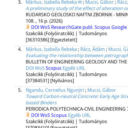
3.
Márkus, Izabella Rebeka ✉
;
Mucsi, Gábor
;
Rácz
A preliminary study of the effect of alteration
RUDARSKO GEOLOSKO NAFTNI ZBORNIK - MINI
108. , 16 p.
(2026)
DOI
WoS
ResearchGate publ.
Scopus
Google 
Szakcikk (Folyóiratcikk) | Tudományos
[36310386]
[Egyeztetett]
4.
Márkus, Izabella Rebeka
;
Rácz, Ádám
;
Mucsi, G
Evaluating the relationship between petrograph
BULLETIN OF ENGINEERING GEOLOGY AND TH
DOI
WoS
Scopus
Egyéb URL
Szakcikk (Folyóiratcikk) | Tudományos
[37384531]
[Nyilvános]
5.
Ngandu, Cornelius Ngunjiri
;
Mucsi, Gábor
Toward Carbon-neutral Concrete: Early Age Str
based Binders
PERIODICA POLYTECHNICA-CIVIL ENGINEERING
DOI
WoS
Scopus
Egyéb URL
Szakcikk (Folyóiratcikk) | Tudományos
[37083410]
[Egyeztetett]