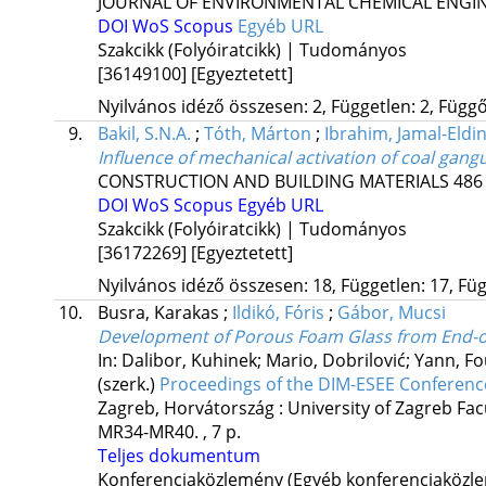
JOURNAL OF ENVIRONMENTAL CHEMICAL ENGI
DOI
WoS
Scopus
Egyéb URL
Szakcikk (Folyóiratcikk) | Tudományos
[36149100]
[Egyeztetett]
Nyilvános idéző összesen: 2, Független: 2, Függő:
9.
Bakil, S.N.A.
;
Tóth, Márton
;
Ibrahim, Jamal-Eldi
Influence of mechanical activation of coal gan
CONSTRUCTION AND BUILDING MATERIALS
486
DOI
WoS
Scopus
Egyéb URL
Szakcikk (Folyóiratcikk) | Tudományos
[36172269]
[Egyeztetett]
Nyilvános idéző összesen: 18, Független: 17, Füg
10.
Busra, Karakas
;
Ildikó, Fóris
;
Gábor, Mucsi
Development of Porous Foam Glass from End-of
In: Dalibor, Kuhinek; Mario, Dobrilović; Yann, F
(szerk.)
Proceedings of the DIM-ESEE Conferenc
Zagreb, Horvátország :
University of Zagreb Fa
MR34-MR40. , 7 p.
Teljes dokumentum
Konferenciaközlemény (Egyéb konferenciaköz