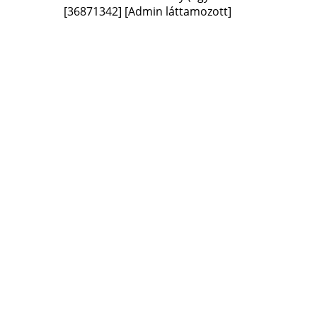
[36871342]
[Admin láttamozott]