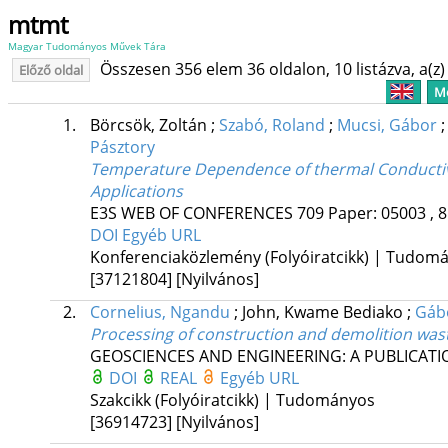
mtmt
Magyar Tudományos Művek Tára
Összesen 356 elem 36 oldalon, 10 listázva, a(z) 
Előző oldal
Me
1.
Börcsök, Zoltán
;
Szabó, Roland
;
Mucsi, Gábor
Pásztory
Temperature Dependence of thermal Conductivit
Applications
E3S WEB OF CONFERENCES
709
Paper: 05003 , 8
DOI
Egyéb URL
Konferenciaközlemény (Folyóiratcikk) | Tudom
[37121804]
[Nyilvános]
2.
Cornelius, Ngandu
;
John, Kwame Bediako
;
Gáb
Processing of construction and demolition was
GEOSCIENCES AND ENGINEERING: A PUBLICATIO
DOI
REAL
Egyéb URL
Szakcikk (Folyóiratcikk) | Tudományos
[36914723]
[Nyilvános]