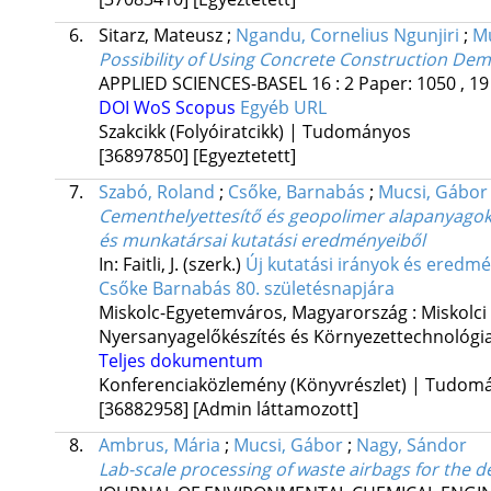
6.
Sitarz, Mateusz
;
Ngandu, Cornelius Ngunjiri
;
Mu
Possibility of Using Concrete Construction De
APPLIED SCIENCES-BASEL
16
:
2
Paper: 1050 , 19
DOI
WoS
Scopus
Egyéb URL
Szakcikk (Folyóiratcikk) | Tudományos
[36897850]
[Egyeztetett]
7.
Szabó, Roland
;
Csőke, Barnabás
;
Mucsi, Gábor
Cementhelyettesítő és geopolimer alapanyagok 
és munkatársai kutatási eredményeiből
In: Faitli, J. (szerk.)
Új kutatási irányok és eredmé
Csőke Barnabás 80. születésnapjára
Miskolc-Egyetemváros, Magyarország :
Miskolci
Nyersanyagelőkészítés és Környezettechnológia
Teljes dokumentum
Konferenciaközlemény (Könyvrészlet) | Tudom
[36882958]
[Admin láttamozott]
8.
Ambrus, Mária
;
Mucsi, Gábor
;
Nagy, Sándor
Lab-scale processing of waste airbags for the