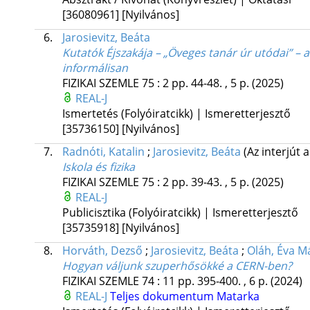
[36080961]
[Nyilvános]
6.
Jarosievitz, Beáta
Kutatók Éjszakája – „Öveges tanár úr utódai” – a 
informálisan
FIZIKAI SZEMLE
75
:
2
pp. 44-48. , 5 p.
(2025)
REAL-J
Ismertetés (Folyóiratcikk) | Ismeretterjesztő
[35736150]
[Nyilvános]
7.
Radnóti, Katalin
;
Jarosievitz, Beáta
(Az interjút 
Iskola és fizika
FIZIKAI SZEMLE
75
:
2
pp. 39-43. , 5 p.
(2025)
REAL-J
Publicisztika (Folyóiratcikk) | Ismeretterjesztő
[35735918]
[Nyilvános]
8.
Horváth, Dezső
;
Jarosievitz, Beáta
;
Oláh, Éva M
Hogyan váljunk szuperhősökké a CERN-ben?
FIZIKAI SZEMLE
74
:
11
pp. 395-400. , 6 p.
(2024)
REAL-J
Teljes dokumentum
Matarka