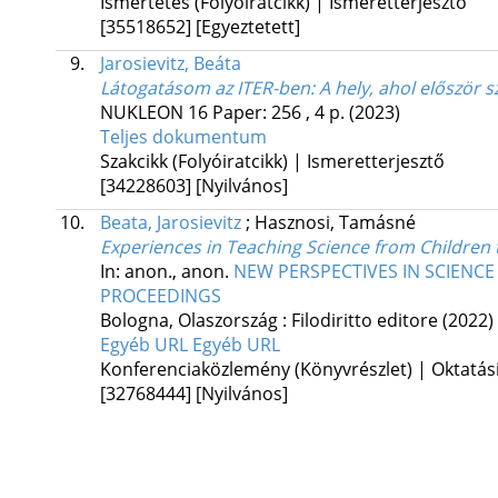
Ismertetés (Folyóiratcikk) | Ismeretterjesztő
[35518652]
[Egyeztetett]
9.
Jarosievitz, Beáta
Látogatásom az ITER-ben
: A hely, ahol először s
NUKLEON
16
Paper: 256 , 4 p.
(2023)
Teljes dokumentum
Szakcikk (Folyóiratcikk) | Ismeretterjesztő
[34228603]
[Nyilvános]
10.
Beata, Jarosievitz
;
Hasznosi, Tamásné
Experiences in Teaching Science from Children 
In: anon., anon.
NEW PERSPECTIVES IN SCIENCE
PROCEEDINGS
Bologna, Olaszország :
Filodiritto editore
(2022)
Egyéb URL
Egyéb URL
Konferenciaközlemény (Könyvrészlet) | Oktatás
[32768444]
[Nyilvános]