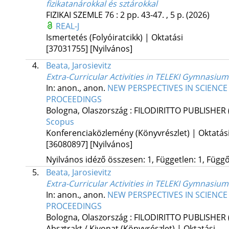
fizikatanárokkal és sztárokkal
FIZIKAI SZEMLE
76
:
2
pp. 43-47. , 5 p.
(2026)
REAL-J
Ismertetés (Folyóiratcikk) | Oktatási
[37031755]
[Nyilvános]
4.
Beata, Jarosievitz
Extra-Curricular Activities in TELEKI Gymnasium
In: anon., anon.
NEW PERSPECTIVES IN SCIENCE
PROCEEDINGS
Bologna, Olaszország :
FILODIRITTO PUBLISHER
Scopus
Konferenciaközlemény (Könyvrészlet) | Oktatás
[36080897]
[Nyilvános]
Nyilvános idéző összesen: 1, Független: 1, Függő:
5.
Beata, Jarosievitz
Extra-Curricular Activities in TELEKI Gymnasium
In: anon., anon.
NEW PERSPECTIVES IN SCIENCE
PROCEEDINGS
Bologna, Olaszország :
FILODIRITTO PUBLISHER
Absztrakt / Kivonat (Könyvrészlet) | Oktatási