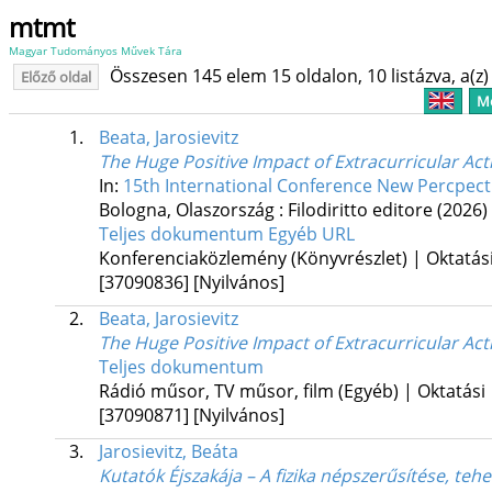
mtmt
Magyar Tudományos Művek Tára
Összesen 145 elem 15 oldalon, 10 listázva, a(z) 
Előző oldal
Me
1.
Beata, Jarosievitz
The Huge Positive Impact of Extracurricular Acti
In:
15th International Conference New Percpecti
Bologna, Olaszország :
Filodiritto editore
(2026)
Teljes dokumentum
Egyéb URL
Konferenciaközlemény (Könyvrészlet) | Oktatás
[37090836]
[Nyilvános]
2.
Beata, Jarosievitz
The Huge Positive Impact of Extracurricular Acti
Teljes dokumentum
Rádió műsor, TV műsor, film (Egyéb) | Oktatási
[37090871]
[Nyilvános]
3.
Jarosievitz, Beáta
Kutatók Éjszakája – A fizika népszerűsítése, te