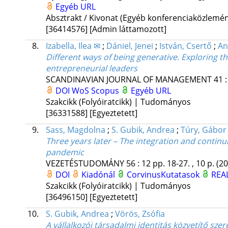
Egyéb URL
Absztrakt / Kivonat (Egyéb konferenciaközlem
[36414576]
[Admin láttamozott]
8.
Izabella, Ilea ✉
;
Dániel, Jenei
;
István, Csertő
;
An
Different ways of being generative. Exploring the
entrepreneurial leaders
SCANDINAVIAN JOURNAL OF MANAGEMENT
41
DOI
WoS
Scopus
Egyéb URL
Szakcikk (Folyóiratcikk) | Tudományos
[36331588]
[Egyeztetett]
9.
Sass, Magdolna
;
S. Gubik, Andrea
;
Túry, Gábor
Three years later – The integration and continui
pandemic
VEZETÉSTUDOMÁNY
56
:
12
pp. 18-27. , 10 p.
(20
DOI
Kiadónál
CorvinusKutatasok
REA
Szakcikk (Folyóiratcikk) | Tudományos
[36496150]
[Egyeztetett]
10.
S. Gubik, Andrea
;
Vörös, Zsófia
A vállalkozói társadalmi identitás közvetítő sze