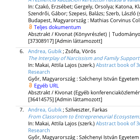
In: Czakó, Erzsébet; Gergely, Orsolya; Katona, K
Szendrői, Gábor; Szepesi, Balázs; Szerb, László (
Budapest, Magyarország :
Mathias Corvinus Co
Teljes dokumentum
Absztrakt / Kivonat (Könyvrészlet) | Tudomány
[37308917]
[Admin láttamozott]
6.
Andrea, Gubik
;
Zsófia, Vörös
The Interplay of Narcissism and Family Suppor
In: Makai, Attila Lajos (szerk.)
Abstract book of 
Research
Győr, Magyarország :
Széchenyi István Egyetem
Egyéb URL
Absztrakt / Kivonat (Egyéb konferenciaközlem
[36414575]
[Admin láttamozott]
7.
Andrea, Gubik
;
Szilveszter, Farkas
From Classroom to Entrepreneurial Ecosystem
In: Makai, Attila Lajos (szerk.)
Abstract book of 
Research
Győr, Magyarország :
Széchenyi István Egyetem