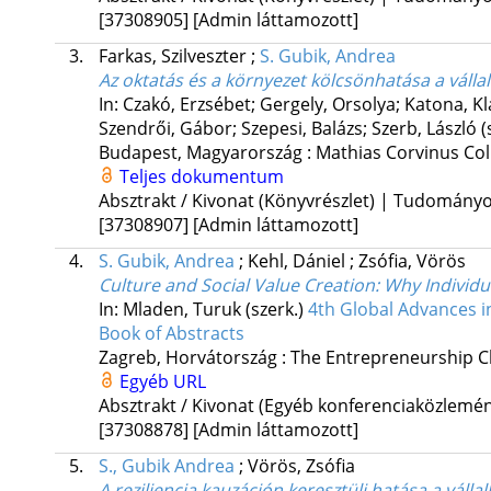
[37308905]
[Admin láttamozott]
3.
Farkas, Szilveszter
;
S. Gubik, Andrea
Az oktatás és a környezet kölcsönhatása a váll
In: Czakó, Erzsébet; Gergely, Orsolya; Katona, K
Szendrői, Gábor; Szepesi, Balázs; Szerb, László (
Budapest, Magyarország :
Mathias Corvinus Co
Teljes dokumentum
Absztrakt / Kivonat (Könyvrészlet) | Tudomány
[37308907]
[Admin láttamozott]
4.
S. Gubik, Andrea
;
Kehl, Dániel
;
Zsófia, Vörös
Culture and Social Value Creation
: Why Individ
In: Mladen, Turuk (szerk.)
4th Global Advances 
Book of Abstracts
Zagreb, Horvátország :
The Entrepreneurship Cl
Egyéb URL
Absztrakt / Kivonat (Egyéb konferenciaközlem
[37308878]
[Admin láttamozott]
5.
S., Gubik Andrea
;
Vörös, Zsófia
A reziliencia kauzáción keresztüli hatása a vál