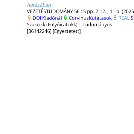
hatásában
VEZETÉSTUDOMÁNY
56
:
5
pp. 2-12. , 11 p.
(2025
DOI
Kiadónál
CorvinusKutatasok
REAL
S
Szakcikk (Folyóiratcikk) | Tudományos
[36142246]
[Egyeztetett]