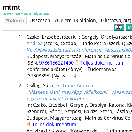
mtmt
Magyar Tudományos Művek Tára
Összesen 176 elem 18 oldalon, 10 listázva, a(z) 
Előző oldal
Me
1.
Czakó, Erzsébet
(szerk.)
;
Gergely, Orsolya
(szerk
Andrea
(szerk.)
;
Szabó, Tünde Petra
(szerk.)
;
Sz
VI. Vállalkozáskutatási konferencia
: Absztraktkö
Budapest, Magyarország :
Mathias Corvinus Co
ISBN:
9786156221490
Teljes dokumentum
Konferenciakötet (Könyv) | Tudományos
[37308895]
[Nyilvános]
2.
Csillag, Sára
;
S., Gubik Andrea
„Másképp látni, másképp vállalkozni?" Vállalkoz
egyetemi hallgatók körében
In: Czakó, Erzsébet; Gergely, Orsolya; Katona, K
Szendrői, Gábor; Szepesi, Balázs; Szerb, László (
Budapest, Magyarország :
Mathias Corvinus Co
Teljes dokumentum
Absztrakt / Kivonat (Könyvrészlet) | Tudomány