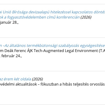
ai Unió Bírósága devizaalapú hitelezéssel kapcsolatos dönté
vások a fogyasztóvédelemben című konferencián
(2026)
január 28.
,
n –Az általános termékbiztonsági szabályozás egységesítése
em Deák Ferenc ÁJK Tech-Augmented Legal Environment (T.A.
 február 24.
,
z érem két oldala
(2026)
óvédelmi aktualitások – fókuszban a hibás teljesítés orvosl