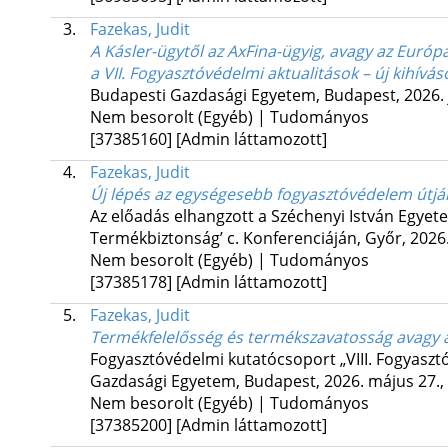
3.
Fazekas, Judit
A Kásler-ügytől az AxFina-ügyig, avagy az Európ
a VII. Fogyasztóvédelmi aktualitások – új kihí
Budapesti Gazdasági Egyetem, Budapest, 2026. 
Nem besorolt (Egyéb) | Tudományos
[37385160]
[Admin láttamozott]
4.
Fazekas, Judit
Új lépés az egységesebb fogyasztóvédelem útjá
Az előadás elhangzott a Széchenyi István Egyet
Termékbiztonság’ c. Konferenciáján, Győr, 2026.
Nem besorolt (Egyéb) | Tudományos
[37385178]
[Admin láttamozott]
5.
Fazekas, Judit
Termékfelelősség és termékszavatosság avagy a
Fogyasztóvédelmi kutatócsoport „VIII. Fogyaszt
Gazdasági Egyetem, Budapest, 2026. május 27.
,
Nem besorolt (Egyéb) | Tudományos
[37385200]
[Admin láttamozott]