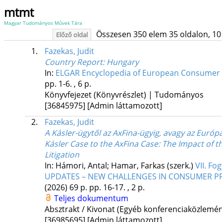
mtmt
Magyar Tudományos Művek Tára
Összesen 350 elem 35 oldalon, 10 li
Előző oldal
1.
Fazekas, Judit
Country Report: Hungary
In:
ELGAR Encyclopedia of European Consumer L
pp. 1-6. , 6 p.
Könyvfejezet (Könyvrészlet) | Tudományos
[36845975]
[Admin láttamozott]
2.
Fazekas, Judit
A Kásler-ügytől az AxFina-ügyig, avagy az Európ
Kásler Case to the AxFina Case: The Impact of 
Litigation
In: Hámori, Antal; Hamar, Farkas (szerk.)
VII. F
UPDATES – NEW CHALLENGES IN CONSUMER PRO
(2026)
69 p.
pp. 16-17. , 2 p.
Teljes dokumentum
Absztrakt / Kivonat (Egyéb konferenciaközlem
[36985695]
[Admin láttamozott]