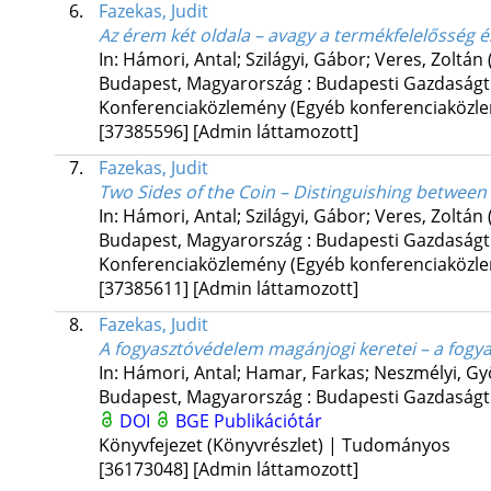
6.
Fazekas, Judit
Az érem két oldala – avagy a termékfelelősség é
In: Hámori, Antal; Szilágyi, Gábor; Veres, Zoltán 
Budapest, Magyarország :
Budapesti Gazdaság
Konferenciaközlemény (Egyéb konferenciaköz
[37385596]
[Admin láttamozott]
7.
Fazekas, Judit
Two Sides of the Coin – Distinguishing between
In: Hámori, Antal; Szilágyi, Gábor; Veres, Zoltán 
Budapest, Magyarország :
Budapesti Gazdaság
Konferenciaközlemény (Egyéb konferenciaköz
[37385611]
[Admin láttamozott]
8.
Fazekas, Judit
A fogyasztóvédelem magánjogi keretei – a fogya
In: Hámori, Antal; Hamar, Farkas; Neszmélyi, Gyö
Budapest, Magyarország :
Budapesti Gazdaság
DOI
BGE Publikációtár
Könyvfejezet (Könyvrészlet) | Tudományos
[36173048]
[Admin láttamozott]