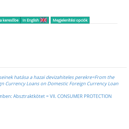
 a keresőbe
In English
Megjelenítési opciók
éseinek hatása a hazai devizahiteles perekre=From the
reign Currency Loans on Domestic Foreign Currency Loan
elemben: Absztraktkötet = VII. CONSUMER PROTECTION