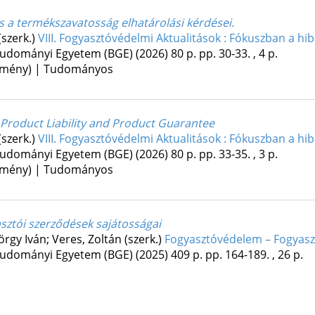
s a termékszavatosság elhatárolási kérdései.
(szerk.)
VIII. Fogyasztóvédelmi Aktualitások : Fókuszban a hib
tudományi Egyetem (BGE)
(2026)
80 p.
pp. 30-33. , 4 p.
lemény) | Tudományos
 Product Liability and Product Guarantee
(szerk.)
VIII. Fogyasztóvédelmi Aktualitások : Fókuszban a hib
tudományi Egyetem (BGE)
(2026)
80 p.
pp. 33-35. , 3 p.
lemény) | Tudományos
sztói szerződések sajátosságai
rgy Iván; Veres, Zoltán (szerk.)
Fogyasztóvédelem – Fogyasz
tudományi Egyetem (BGE)
(2025)
409 p.
pp. 164-189. , 26 p.