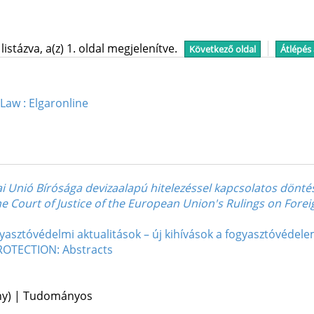
stázva, a(z) 1. oldal megjelenítve.
Következő oldal
Átlépés
aw : Elgaronline
ai Unió Bírósága devizaalapú hitelezéssel kapcsolatos dönt
the Court of Justice of the European Union's Rulings on Fo
ogyasztóvédelmi aktualitások – új kihívások a fogyasztóvéd
TECTION: Abstracts
ény) | Tudományos