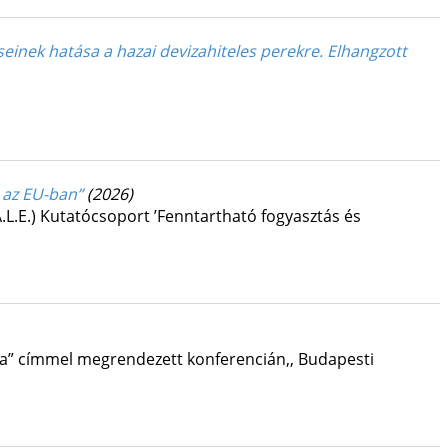
seinek hatása a hazai devizahiteles perekre. Elhangzott
 az EU-ban”
(2026)
L.E.) Kutatócsoport ’Fenntartható fogyasztás és
ása” címmel megrendezett konferencián,
,
Budapesti