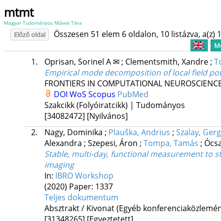
mtmt
Magyar Tudományos Művek Tára
Összesen 51 elem 6 oldalon, 10 listázva, a(z) 1
Előző oldal
Me
1.
Oprisan, Sorinel A ✉
;
Clementsmith, Xandre
;
T
Empirical mode decomposition of local field po
FRONTIERS IN COMPUTATIONAL NEUROSCIENC
DOI
WoS
Scopus
PubMed
Szakcikk (Folyóiratcikk) | Tudományos
[34082472]
[Nyilvános]
2.
Nagy, Dominika
;
Plauška, Andrius
;
Szalay, Gerg
Alexandra
;
Szepesi, Áron
;
Tompa, Tamás
;
Ócsa
Stable, multi-day, functional measurement to stu
imaging
In:
IBRO Workshop
(2020)
Paper: 1337
Teljes dokumentum
Absztrakt / Kivonat (Egyéb konferenciaközlem
[31348265]
[Egyeztetett]