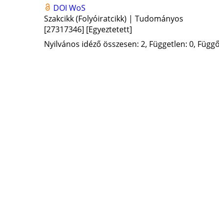
DOI
WoS
Szakcikk (Folyóiratcikk) | Tudományos
[27317346]
[Egyeztetett]
Nyilvános idéző összesen: 2, Független: 0, Függő: