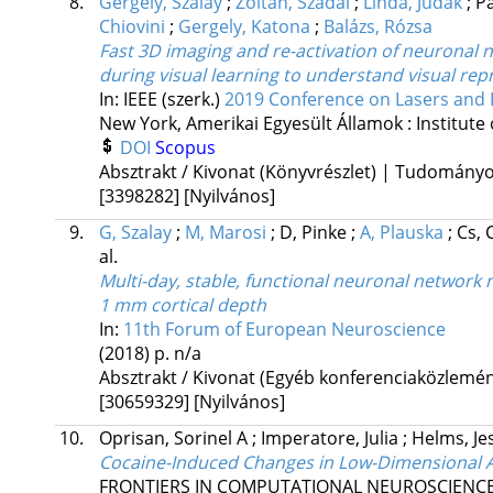
8.
Gergely, Szalay
;
Zoltán, Szadai
;
Linda, Judák
;
P
Chiovini
;
Gergely, Katona
;
Balázs, Rózsa
Fast 3D imaging and re-activation of neuronal n
during visual learning to understand visual rep
In: IEEE (szerk.)
2019 Conference on Lasers and E
New York, Amerikai Egyesült Államok :
Institute
DOI
Scopus
Absztrakt / Kivonat (Könyvrészlet) | Tudomány
[3398282]
[Nyilvános]
9.
G, Szalay
;
M, Marosi
;
D, Pinke
;
A, Plauska
;
Cs,
al.
Multi-day, stable, functional neuronal networ
1 mm cortical depth
In:
11th Forum of European Neuroscience
(2018)
p. n/a
Absztrakt / Kivonat (Egyéb konferenciaközlem
[30659329]
[Nyilvános]
10.
Oprisan, Sorinel A
;
Imperatore, Julia
;
Helms, Je
Cocaine-Induced Changes in Low-Dimensional Att
FRONTIERS IN COMPUTATIONAL NEUROSCIENC