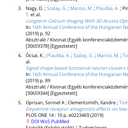
3.
Nagy, D.
;
Szalay, G.
;
Marosi, M.
;
Plauška, A.
;
Pi
T.
et al.
Longterm Calcium Imaging With 3D-Acusto-Opti
In:
16th Annual Conference of the Hungarian N
(2019)
p. 92
Absztrakt / Kivonat (Egyéb konferenciaközlem
[30659378]
[Egyeztetett]
4.
Ócsai, K.
;
Plauška, A.
;
Szalay, G.
;
Marosi, M.
;
To
al.
Signal shape based functional neuron clusters
In:
16th Annual Conference of the Hungarian N
(2019)
p. 89
Absztrakt / Kivonat (Egyéb konferenciaközlem
[30659344]
[Egyeztetett]
5.
Oprisan, Sorinel A
;
Clementsmith, Xandre
;
Tom
Dopamine receptor antagonists effects on low-di
PLOS ONE
14
:
10
p. e0223469
(2019)
DOI
WoS
PubMed
Szakcikk (Folyóiratcikk) | Tudományos