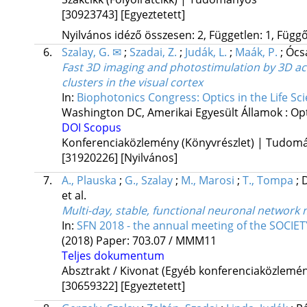
[30923743]
[Egyeztetett]
Nyilvános idéző összesen: 2, Független: 1, Függő:
6.
Szalay, G. ✉
;
Szadai, Z.
;
Judák, L.
;
Maák, P.
;
Ócsa
Fast 3D imaging and photostimulation by 3D ac
clusters in the visual cortex
In:
Biophotonics Congress: Optics in the Life 
Washington DC, Amerikai Egyesült Államok :
Opt
DOI
Scopus
Konferenciaközlemény (Könyvrészlet) | Tudom
[31920226]
[Nyilvános]
7.
A., Plauska
;
G., Szalay
;
M., Marosi
;
T., Tompa
;
D
et al.
Multi-day, stable, functional neuronal netwo
In:
SFN 2018 - the annual meeting of the SOCI
(2018)
Paper: 703.07 / MMM11
Teljes dokumentum
Absztrakt / Kivonat (Egyéb konferenciaközlem
[30659322]
[Egyeztetett]