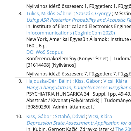
Nyilvános idéző összesen: 1, Független: 1, Függő:
8.
Tulics, Miklós Gábriel
;
Szaszák, György
;
Mészáro
Using ASR Posterior Probability and Acoustic Fe
In: Institute of Electrical and Electronics Enginee
Infocommunications (CogInfoCom 2020)
New York, Amerikai Egyesült Államok :
Institute
160. , 6 p.
DOI
WoS
Scopus
Konferenciaközlemény (Könyvrészlet) | Tudom
[31614408]
[Nyilvános]
Nyilvános idéző összesen: 7, Független: 7, Függő:
9.
Hajduska-Dér, Bálint
;
Kiss, Gábor
;
Vicsi, Klára
;
Hang a hangulatban, hangelemzéses vizsgálat 
PSYCHIATRIA HUNGARICA
34
:
Suppl. I
pp. 49-49.
Absztrakt / Kivonat (Folyóiratcikk) | Tudomány
[30850230]
[Admin láttamozott]
10.
Kiss, Gábor
;
Sztahó, Dávid
;
Vicsi, Klára
Depression State Assessment: Application for 
In: Kubin, Gernot; Kačič, Zdravko (szerk.)
The 20