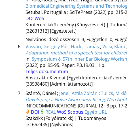
Biomedical Engineering Systems and Technolog
Setubal, Portugália :
SciTePress
(2022)
pp. 215-2
DOI
WoS
Konferenciaközlemény (Könyvrészlet) | Tudom
[32631312]
[Egyeztetett]
Nyilvános idéző összesen: 3, Független: 0, Függő:
6.
Vasvári, Gergely Pál
;
Hacki, Tamás
;
Vicsi, Klára
Adaptation method of a speech test for children
In:
Symposium & 57th Inner Ear Biology Worksh
(2022)
pp. 95-95. Paper: P3.19.03 , 1 p.
Teljes dokumentum
Absztrakt / Kivonat (Egyéb konferenciaközlem
[33538480]
[Admin láttamozott]
7.
Szántó, Dániel
;
Jenei, Attila Zoltán
;
Tulics, Mikl
Developing a Noise Awareness Rising Web Applic
INFOCOMMUNICATIONS JOURNAL
12
:
3
pp. 17-2
DOI
REAL
WoS
Scopus
Egyéb URL
Szakcikk (Folyóiratcikk) | Tudományos
[31652435]
[Nyilvános]