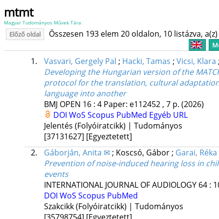
mtmt
Magyar Tudományos Művek Tára
Összesen 193 elem 20 oldalon, 10 listázva, a(z) 
Előző oldal
Me
1.
Vasvari, Gergely Pal
;
Hacki, Tamas
;
Vicsi, Klara
Developing the Hungarian version of the MATCH
protocol for the translation, cultural adaptati
language into another
BMJ OPEN
16
:
4
Paper: e112452 , 7 p.
(2026)
DOI
WoS
Scopus
PubMed
Egyéb URL
Jelentés (Folyóiratcikk) | Tudományos
[37131627]
[Egyeztetett]
2.
Gáborján, Anita ✉
;
Koscsó, Gábor
;
Garai, Réka
Prevention of noise-induced hearing loss in ch
events
INTERNATIONAL JOURNAL OF AUDIOLOGY
64
:
1
DOI
WoS
Scopus
PubMed
Szakcikk (Folyóiratcikk) | Tudományos
[35798754]
[Egyeztetett]