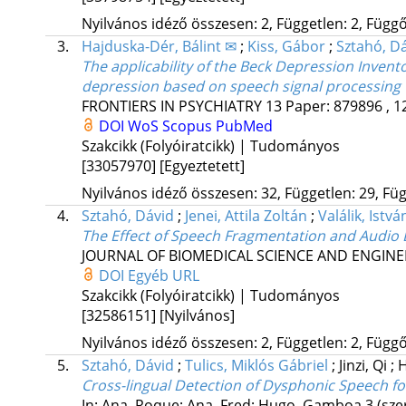
Nyilvános idéző összesen: 2, Független: 2, Függő:
3.
Hajduska-Dér, Bálint ✉
;
Kiss, Gábor
;
Sztahó, D
The applicability of the Beck Depression Inven
depression based on speech signal processing
FRONTIERS IN PSYCHIATRY
13
Paper: 879896 , 1
DOI
WoS
Scopus
PubMed
Szakcikk (Folyóiratcikk) | Tudományos
[33057970]
[Egyeztetett]
Nyilvános idéző összesen: 32, Független: 29, Füg
4.
Sztahó, Dávid
;
Jenei, Attila Zoltán
;
Valálik, Istvá
The Effect of Speech Fragmentation and Audio 
JOURNAL OF BIOMEDICAL SCIENCE AND ENGIN
DOI
Egyéb URL
Szakcikk (Folyóiratcikk) | Tudományos
[32586151]
[Nyilvános]
Nyilvános idéző összesen: 2, Független: 2, Függő:
5.
Sztahó, Dávid
;
Tulics, Miklós Gábriel
;
Jinzi, Qi
;
Cross-lingual Detection of Dysphonic Speech f
In: Ana, Roque; Ana, Fred; Hugo, Gamboa 3 (sze