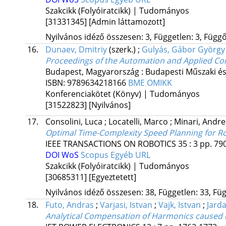
Szakcikk (Folyóiratcikk) | Tudományos
[31331345]
[Admin láttamozott]
Nyilvános idéző összesen: 3, Független: 3, Függő:
16.
Dunaev, Dmitriy
(szerk.)
;
Gulyás, Gábor György
Proceedings of the Automation and Applied C
Budapest, Magyarország :
Budapesti Műszaki é
ISBN:
9789634218166
BME OMIKK
Konferenciakötet (Könyv) | Tudományos
[31522823]
[Nyilvános]
17.
Consolini, Luca
;
Locatelli, Marco
;
Minari, Andr
Optimal Time-Complexity Speed Planning for R
IEEE TRANSACTIONS ON ROBOTICS
35
:
3
pp. 790
DOI
WoS
Scopus
Egyéb URL
Szakcikk (Folyóiratcikk) | Tudományos
[30685311]
[Egyeztetett]
Nyilvános idéző összesen: 38, Független: 33, Füg
18.
Futo, Andras
;
Varjasi, Istvan
;
Vajk, Istvan
;
Jard
Analytical Compensation of Harmonics caused 