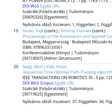
IET POWER ELECTRONICS
12
:
7
pp. 1763-1773. ,
DOI
WoS
Egyéb URL
Szakcikk (Folyóiratcikk) | Tudományos
[30695326]
[Egyeztetett]
Nyilvános idéző összesen: 1, Független: 1, Függő:
19.
István, Vajk
(szerk.)
;
Dmitriy, Dunaev
(szerk.)
Proceedings of the Automation and Applied C
Budapest, Magyarország :
Budapesti Műszaki é
ISBN:
9789633133361
Konferenciakötet (Könyv) | Tudományos
[30718507]
[Admin láttamozott]
20.
Nagy, Akos
;
Vajk, Istvan
Sequential Time-Optimal Path-Tracking Algorit
IEEE TRANSACTIONS ON ROBOTICS
35
:
5
pp. 125
DOI
WoS
Scopus
Egyéb URL
Szakcikk (Folyóiratcikk) | Tudományos
[30719625]
[Egyeztetett]
Nyilvános idéző összesen: 37, Független: 34, Füg