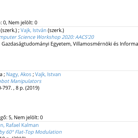
 0, Nem jelölt: 0
(szerk.)
;
Vajk, István
(szerk.)
omputer Science Workshop 2020
: AACS’20
s Gazdaságtudományi Egyetem, Villamosmérnöki és Informat
ea
;
Nagy, Akos
;
Vajk, Istvan
obot Manipulators
-797. , 8 p.
(2019)
gő: 5, Nem jelölt: 0
an, Rafael Kalman
by 60° Flat-Top Modulation