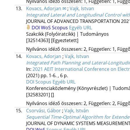
Nyilvános idéző összesen: 1, Független: 1, Függő:
13.
Kovacs, Adorjan ✉
;
Vajk, Istvan
Integrated Lateral and Longitudinal Control wi
JOURNAL OF ADVANCED TRANSPORTATION
202
DOI
WoS
Scopus
Egyéb URL
Szakcikk (Folyóiratcikk) | Tudományos
[32514363]
[Egyeztetett]
Nyilvános idéző összesen: 2, Független: 1, Függő:
14.
Kovacs, Adorjan
;
Vajk, Istvan
Integrated Path Planning and Lateral-Longitudi
In:
2021 AEIT International Conference on Elect
(2021)
pp. 1-6. , 6 p.
DOI
Scopus
Egyéb URL
Konferenciaközlemény (Könyvrészlet) | Tudom
[32583201]
[]
Nyilvános idéző összesen: 2, Független: 2, Függő:
15.
Csorvási, Gábor
;
Vajk, István
Sequential Time-Optimal Algorithm for Extend
JOURNAL OF DYNAMIC SYSTEMS MEASUREMENT
DOI
WoS
Scopus
Egyéb URL