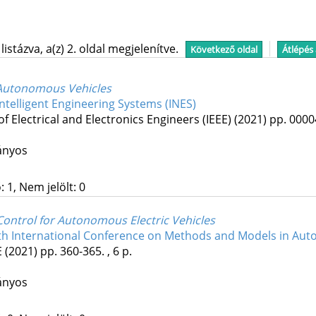
stázva, a(z) 2. oldal megjelenítve.
Következő oldal
Átlépés
 Autonomous Vehicles
ntelligent Engineering Systems (INES)
 of Electrical and Electronics Engineers (IEEE)
(2021)
pp. 0000
ányos
 1, Nem jelölt: 0
Control for Autonomous Electric Vehicles
th International Conference on Methods and Models in Au
E
(2021)
pp. 360-365. , 6 p.
ányos