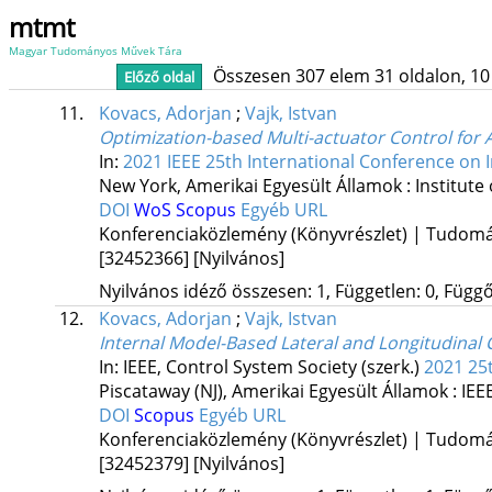
mtmt
Magyar Tudományos Művek Tára
Összesen 307 elem 31 oldalon, 10 li
Előző oldal
11.
Kovacs, Adorjan
;
Vajk, Istvan
Optimization-based Multi-actuator Control for
In:
2021 IEEE 25th International Conference on I
New York, Amerikai Egyesült Államok :
Institute
DOI
WoS
Scopus
Egyéb URL
Konferenciaközlemény (Könyvrészlet) | Tudom
[32452366]
[Nyilvános]
Nyilvános idéző összesen: 1, Független: 0, Függő:
12.
Kovacs, Adorjan
;
Vajk, Istvan
Internal Model-Based Lateral and Longitudinal 
In: IEEE, Control System Society (szerk.)
2021 25
Piscataway (NJ), Amerikai Egyesült Államok :
IEE
DOI
Scopus
Egyéb URL
Konferenciaközlemény (Könyvrészlet) | Tudom
[32452379]
[Nyilvános]