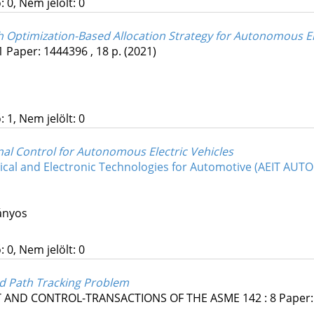
 0, Nem jelölt: 0
th Optimization-Based Allocation Strategy for Autonomous El
1
Paper: 1444396 , 18 p.
(2021)
 1, Nem jelölt: 0
nal Control for Autonomous Electric Vehicles
rical and Electronic Technologies for Automotive (AEIT AUT
ányos
 0, Nem jelölt: 0
ed Path Tracking Problem
 AND CONTROL-TRANSACTIONS OF THE ASME
142
:
8
Paper: