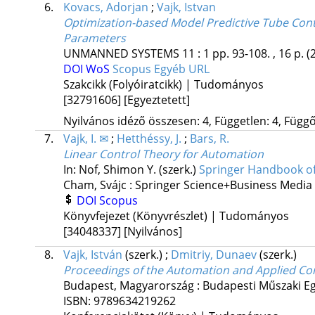
6.
Kovacs, Adorjan
;
Vajk, Istvan
Optimization-based Model Predictive Tube Con
Parameters
UNMANNED SYSTEMS
11
:
1
pp. 93-108. , 16 p.
(
DOI
WoS
Scopus
Egyéb URL
Szakcikk (Folyóiratcikk) | Tudományos
[32791606]
[Egyeztetett]
Nyilvános idéző összesen: 4, Független: 4, Függő:
7.
Vajk, I. ✉
;
Hetthéssy, J.
;
Bars, R.
Linear Control Theory for Automation
In: Nof, Shimon Y. (szerk.)
Springer Handbook o
Cham, Svájc :
Springer Science+Business Media
DOI
Scopus
Könyvfejezet (Könyvrészlet) | Tudományos
[34048337]
[Nyilvános]
8.
Vajk, István
(szerk.)
;
Dmitriy, Dunaev
(szerk.)
Proceedings of the Automation and Applied C
Budapest, Magyarország :
Budapesti Műszaki Eg
ISBN:
9789634219262