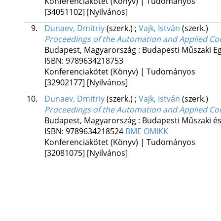
Konferenciakötet (Könyv) | Tudományos
[34051102]
[Nyilvános]
9.
Dunaev, Dmitriy
(szerk.)
;
Vajk, István
(szerk.)
Proceedings of the Automation and Applied C
Budapest, Magyarország :
Budapesti Műszaki Eg
ISBN:
9789634218753
Konferenciakötet (Könyv) | Tudományos
[32902177]
[Nyilvános]
10.
Dunaev, Dmitriy
(szerk.)
;
Vajk, István
(szerk.)
Proceedings of the Automation and Applied C
Budapest, Magyarország :
Budapesti Műszaki 
ISBN:
9789634218524
BME OMIKK
Konferenciakötet (Könyv) | Tudományos
[32081075]
[Nyilvános]