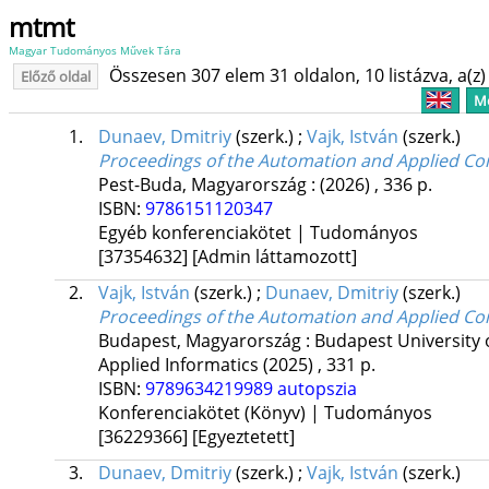
mtmt
Magyar Tudományos Művek Tára
Összesen 307 elem 31 oldalon, 10 listázva, a(z) 
Előző oldal
Me
1.
Dunaev, Dmitriy
(szerk.)
;
Vajk, István
(szerk.)
Proceedings of the Automation and Applied C
Pest-Buda, Magyarország :
(2026)
,
336 p.
ISBN:
9786151120347
Egyéb konferenciakötet | Tudományos
[37354632]
[Admin láttamozott]
2.
Vajk, István
(szerk.)
;
Dunaev, Dmitriy
(szerk.)
Proceedings of the Automation and Applied C
Budapest, Magyarország :
Budapest University
Applied Informatics
(2025)
,
331 p.
ISBN:
9789634219989
autopszia
Konferenciakötet (Könyv) | Tudományos
[36229366]
[Egyeztetett]
3.
Dunaev, Dmitriy
(szerk.)
;
Vajk, István
(szerk.)