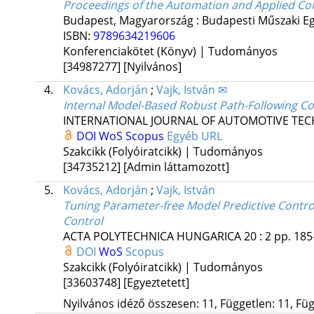
Proceedings of the Automation and Applied Co
Budapest, Magyarország :
Budapesti Műszaki E
ISBN:
9789634219606
Konferenciakötet (Könyv) | Tudományos
[34987277]
[Nyilvános]
4.
Kovács, Adorján
;
Vajk, István ✉
Internal Model-Based Robust Path-Following C
INTERNATIONAL JOURNAL OF AUTOMOTIVE TE
DOI
WoS
Scopus
Egyéb URL
Szakcikk (Folyóiratcikk) | Tudományos
[34735212]
[Admin láttamozott]
5.
Kovács, Adorján
;
Vajk, István
Tuning Parameter-free Model Predictive Control
Control
ACTA POLYTECHNICA HUNGARICA
20
:
2
pp. 185
DOI
WoS
Scopus
Szakcikk (Folyóiratcikk) | Tudományos
[33603748]
[Egyeztetett]
Nyilvános idéző összesen: 11, Független: 11, Füg