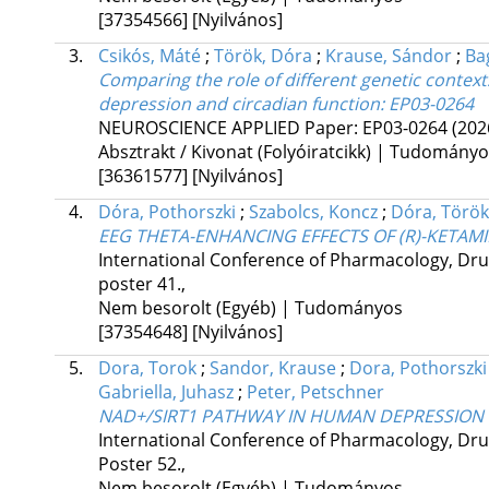
[37354566]
[Nyilvános]
3.
Csikós, Máté
;
Török, Dóra
;
Krause, Sándor
;
Ba
Comparing the role of different genetic context
depression and circadian function
: EP03-0264
NEUROSCIENCE APPLIED
Paper: EP03-0264
(202
Absztrakt / Kivonat (Folyóiratcikk) | Tudomány
[36361577]
[Nyilvános]
4.
Dóra, Pothorszki
;
Szabolcs, Koncz
;
Dóra, Török
EEG THETA-ENHANCING EFFECTS OF (R)-KETAMI
International Conference of Pharmacology, D
poster 41.
,
Nem besorolt (Egyéb) | Tudományos
[37354648]
[Nyilvános]
5.
Dora, Torok
;
Sandor, Krause
;
Dora, Pothorszki
Gabriella, Juhasz
;
Peter, Petschner
NAD+/SIRT1 PATHWAY IN HUMAN DEPRESSION
International Conference of Pharmacology, D
Poster 52.
,
Nem besorolt (Egyéb) | Tudományos