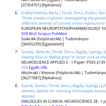
[37354701]
[Nyilvános]
6.
Erdelyi-Hamza, Berta
;
Torok, Dora
;
Eszlari, Nor
Three shades of gloom: investigating the gene
different severity of current stress exposure in
EUROPEAN NEUROPSYCHOPHARMACOLOGY
10
DOI
WoS
Scopus
PubMed
Szakcikk (Folyóiratcikk) | Tudományos
[36455299]
[Egyeztetett]
7.
Gonda, Xénia ✉
;
Török, Dóra
;
Bagdy, György
;
Feeling blue or feeling grey? A closer look at
NEUROSCIENCE APPLIED
5
:
1
Paper: PS03-2139
DOI
Egyéb URL
Absztrakt / Kivonat (Folyóiratcikk) | Tudomány
[36277687]
[Nyilvános]
8.
Gyorik, Dorka
;
Torok, Dora
;
Bagdy, Gyorgy
;
Ju
Genetic liability for morning chronotype inter
women.
DIALOGUES IN CLINICAL NEUROSCIENCE
28
:
1
p