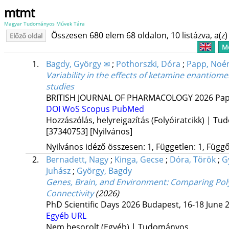
mtmt
Magyar Tudományos Művek Tára
Összesen 680 elem 68 oldalon, 10 listázva, a(z) 
Előző oldal
Me
1.
Bagdy, György ✉
;
Pothorszki, Dóra
;
Papp, Noé
Variability in the effects of ketamine enantio
studies
BRITISH JOURNAL OF PHARMACOLOGY
2026
Pap
DOI
WoS
Scopus
PubMed
Hozzászólás, helyreigazítás (Folyóiratcikk) | T
[37340753]
[Nyilvános]
Nyilvános idéző összesen: 1, Független: 1, Függő:
2.
Bernadett, Nagy
;
Kinga, Gecse
;
Dóra, Török
;
G
Juhász
;
György, Bagdy
Genes, Brain, and Environment: Comparing Poly
Connectivity
(2026)
PhD Scientific Days 2026 Budapest, 16-18 June 
Egyéb URL
Nem besorolt (Egyéb) | Tudományos