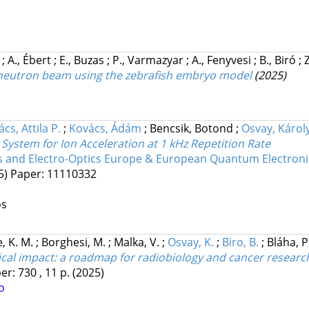
k
;
A., Ébert
;
E., Buzas
;
P., Varmazyar
;
A., Fenyvesi
;
B., Biró
;
ty neutron beam using the zebrafish embryo model
(2025)
cs, Attila P.
;
Kovács, Ádám
;
Bencsik, Botond
;
Osvay, Károl
t System for Ion Acceleration at 1 kHz Repetition Rate
s and Electro-Optics Europe & European Quantum Electron
5)
Paper: 11110332
os
e, K. M.
;
Borghesi, M.
;
Malka, V.
;
Osvay, K.
;
Biro, B.
;
Bláha, P
ical impact: a roadmap for radiobiology and cancer research 
er: 730 , 11 p.
(2025)
o