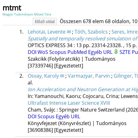
mtmt
Magyar Tudományos Művek Tára
Összesen 678 elem 68 oldalon, 10 li
Előző oldal
1.
Lehotai, Levente ✉
;
Tóth, Szabolcs
;
Seres, Imre
Spatially and temporally resolved simulation of
OPTICS EXPRESS
34
:
13
pp. 23314-23328. , 15 p.
DOI
WoS
Scopus
PubMed
Egyéb URL
SZTE Pu
Szakcikk (Folyóiratcikk) | Tudományos
[37339746]
[Egyeztetett]
2.
Osvay, Karoly ✉
;
Varmazyar, Parvin
;
Gilinger, T
al.
Ion Acceleration and Neutron Generation at Hi
In: Yamanouchi, Kaoru; Cojocaru, Crina; Lewenst
Ultrafast Intense Laser Science XVIII
Cham, Svájc :
Springer Nature Switzerland
(2026
DOI
Scopus
Egyéb URL
Könyvfejezet (Könyvrészlet) | Tudományos
[36908386]
[Egyeztetett]