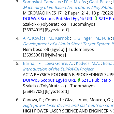
3.
Somoskoi, Tamas ✉
;
Füle, Miklós
;
Gaal, Peter
;
Machining of Fe-Based Amorphous Alloy Ribbon
MICROMACHINES
17
:
2
Paper: 214 , 13 p.
(2026)
DOI
WoS
Scopus
PubMed
Egyéb URL
SZTE Pu
Szakcikk (Folyóiratcikk) | Tudományos
[36924015]
[Egyeztetett]
4.
A.P., Kovács
;
M., Karnok
;
T., Gilinger
;
M., Füle
;
Development of a Liquid Sheet Target System f
Nem besorolt (Egyéb) | Tudományos
[36393961]
[Nyilvános]
5.
Barna, I.F.
;
Leiva Genre, A.
;
Kedves, M.A.
;
Benab
Introduction of the EuPRAXIA Project
ACTA PHYSICA POLONICA B PROCEEDINGS SUP
DOI
WoS
Scopus
Egyéb URL
SZTE Publicatio
Szakcikk (Folyóiratcikk) | Tudományos
[36845708]
[Egyeztetett]
6.
Canova, F.
;
Cohen, I.
;
Gizzi, L.A. ✉
;
Mourou, G.
High-power laser drivers and fast neutron sou
HIGH POWER LASER SCIENCE AND ENGINEERIN