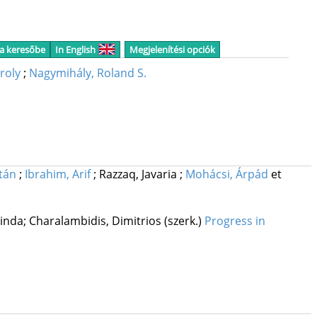
 a keresőbe
In English
Megjelenítési opciók
roly
;
Nagymihály, Roland S.
ltán
;
Ibrahim, Arif
;
Razzaq, Javaria
;
Mohácsi, Árpád
et
nda; Charalambidis, Dimitrios (szerk.)
Progress in