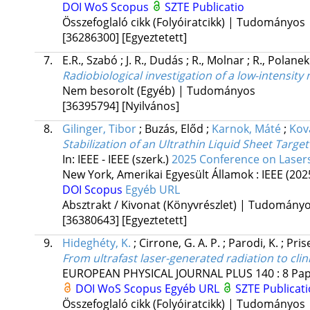
DOI
WoS
Scopus
SZTE Publicatio
Összefoglaló cikk (Folyóiratcikk) | Tudományos
[36286300]
[Egyeztetett]
7.
E.R., Szabó
;
J. R., Dudás
;
R., Molnar
;
R., Polane
Radiobiological investigation of a low-intensi
Nem besorolt (Egyéb) | Tudományos
[36395794]
[Nyilvános]
8.
Gilinger, Tibor
;
Buzás, Előd
;
Karnok, Máté
;
Ková
Stabilization of an Ultrathin Liquid Sheet Targe
In: IEEE - IEEE (szerk.)
2025 Conference on Laser
New York, Amerikai Egyesült Államok :
IEEE
(202
DOI
Scopus
Egyéb URL
Absztrakt / Kivonat (Könyvrészlet) | Tudomány
[36380643]
[Egyeztetett]
9.
Hideghéty, K.
;
Cirrone, G. A. P.
;
Parodi, K.
;
Pris
From ultrafast laser-generated radiation to clin
EUROPEAN PHYSICAL JOURNAL PLUS
140
:
8
Pap
DOI
WoS
Scopus
Egyéb URL
SZTE Publicati
Összefoglaló cikk (Folyóiratcikk) | Tudományos