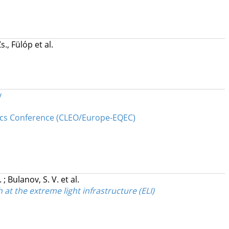
Zs., Fülóp
et al.
y
ics Conference (CLEO/Europe-EQEC)
.
;
Bulanov, S. V.
et al.
at the extreme light infrastructure (ELI)