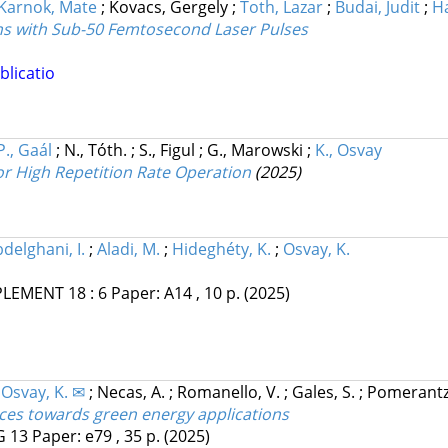
Karnok, Mate
;
Kovacs, Gergely
;
Toth, Lazar
;
Budai, Judit
;
H
s with Sub-50 Femtosecond Laser Pulses
blicatio
P., Gaál
;
N., Tóth.
;
S., Figul
;
G., Marowski
;
K., Osvay
or High Repetition Rate Operation
(2025)
delghani, I.
;
Aladi, M.
;
Hideghéty, K.
;
Osvay, K.
PLEMENT
18
:
6
Paper: A14 , 10 p.
(2025)
;
Osvay, K. ✉
;
Necas, A.
;
Romanello, V.
;
Gales, S.
;
Pomerantz,
rces towards green energy applications
G
13
Paper: e79 , 35 p.
(2025)