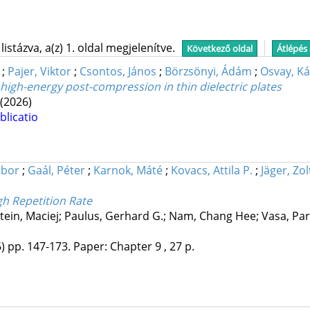
stázva, a(z) 1. oldal megjelenítve.
Következő oldal
Átlépés
;
Pajer, Viktor
;
Csontos, János
;
Börzsönyi, Ádám
;
Osvay, Ká
 high-energy post-compression in thin dielectric plates
(2026)
blicatio
ibor
;
Gaál, Péter
;
Karnok, Máté
;
Kovacs, Attila P.
;
Jäger, Zo
gh Repetition Rate
ein, Maciej; Paulus, Gerhard G.; Nam, Chang Hee; Vasa, Pari
)
pp. 147-173. Paper: Chapter 9 , 27 p.