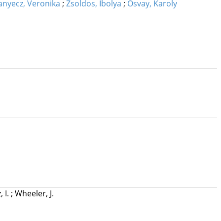
anyecz, Veronika
;
Zsoldos, Ibolya
;
Osvay, Karoly
 I.
;
Wheeler, J.