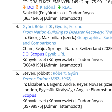
FÖLDRAJZI KÖZLEMÉNYEK
149
:
2
pp. 75-90. , 16
DOI
Kiadónál
REAL
Szakcikk (Folyóiratcikk) | Tudományos
[36346466]
[Admin láttamozott]
4.
Győri, Róbert ✉
;
Gyuris, Ferenc
From Nation-Building to Disaster Recovery: The
In: Georg, Maximilian (szerk.)
Geographical Socie
and Comparisons
Cham, Svájc :
Springer Nature Switzerland
(2025
DOI
Scopus
Egyéb URL
Könyvfejezet (Könyvrészlet) | Tudományos
[36848198]
[Admin láttamozott]
5.
Steven, Jobbitt
;
Róbert, Győri
Ferenc Fodor (1887–1962)
In: Elizabeth, Baigent; André, Reyes Novaes (sze
London, Egyesült Királyság / Anglia :
Bloomsbur
Scopus
Könyvfejezet (Könyvrészlet) | Tudományos
[35798975]
[Admin láttamozott]