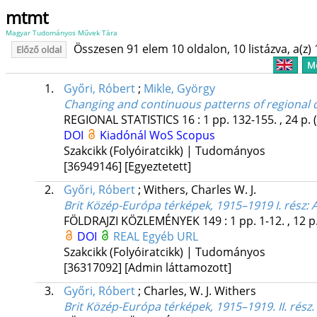
mtmt
Magyar Tudományos Művek Tára
Összesen 91 elem 10 oldalon, 10 listázva, a(z) 
Előző oldal
Me
1.
Győri, Róbert
;
Mikle, György
Changing and continuous patterns of regional 
REGIONAL STATISTICS
16
:
1
pp. 132-155. , 24 p.
DOI
Kiadónál
WoS
Scopus
Szakcikk (Folyóiratcikk) | Tudományos
[36949146]
[Egyeztetett]
2.
Győri, Róbert
;
Withers, Charles W. J.
Brit Közép-Európa térképek, 1915–1919 I. rész
: 
FÖLDRAJZI KÖZLEMÉNYEK
149
:
1
pp. 1-12. , 12 p
DOI
REAL
Egyéb URL
Szakcikk (Folyóiratcikk) | Tudományos
[36317092]
[Admin láttamozott]
3.
Győri, Róbert
;
Charles, W. J. Withers
Brit Közép-Európa térképek, 1915–1919. II. rész. A