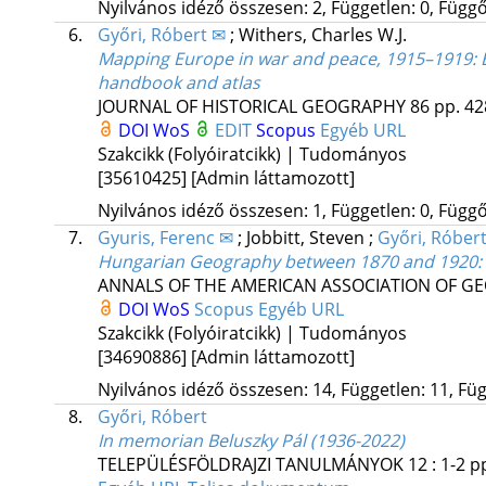
Nyilvános idéző összesen: 2, Független: 0, Függő:
6.
Győri, Róbert ✉
;
Withers, Charles W.J.
Mapping Europe in war and peace, 1915–1919: B.
handbook and atlas
JOURNAL OF HISTORICAL GEOGRAPHY
86
pp. 42
DOI
WoS
EDIT
Scopus
Egyéb URL
Szakcikk (Folyóiratcikk) | Tudományos
[35610425]
[Admin láttamozott]
Nyilvános idéző összesen: 1, Független: 0, Függő:
7.
Gyuris, Ferenc ✉
;
Jobbitt, Steven
;
Győri, Róber
Hungarian Geography between 1870 and 1920: N
ANNALS OF THE AMERICAN ASSOCIATION OF 
DOI
WoS
Scopus
Egyéb URL
Szakcikk (Folyóiratcikk) | Tudományos
[34690886]
[Admin láttamozott]
Nyilvános idéző összesen: 14, Független: 11, Füg
8.
Győri, Róbert
In memorian Beluszky Pál (1936-2022)
TELEPÜLÉSFÖLDRAJZI TANULMÁNYOK
12
:
1-2
pp