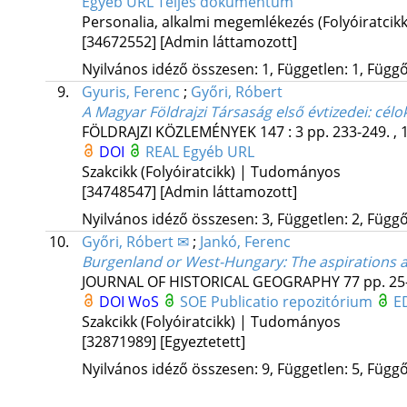
Egyéb URL
Teljes dokumentum
Personalia, alkalmi megemlékezés (Folyóiratci
[34672552]
[Admin láttamozott]
Nyilvános idéző összesen: 1, Független: 1, Függő:
9.
Gyuris, Ferenc
;
Győri, Róbert
A Magyar Földrajzi Társaság első évtizedei: cé
FÖLDRAJZI KÖZLEMÉNYEK
147
:
3
pp. 233-249. , 
DOI
REAL
Egyéb URL
Szakcikk (Folyóiratcikk) | Tudományos
[34748547]
[Admin láttamozott]
Nyilvános idéző összesen: 3, Független: 2, Függő:
10.
Győri, Róbert ✉
;
Jankó, Ferenc
Burgenland or West-Hungary: The aspirations a
JOURNAL OF HISTORICAL GEOGRAPHY
77
pp. 25
DOI
WoS
SOE Publicatio repozitórium
E
Szakcikk (Folyóiratcikk) | Tudományos
[32871989]
[Egyeztetett]
Nyilvános idéző összesen: 9, Független: 5, Függő: