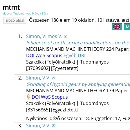
mtmt
Magyar Tudományos Művek Tára
Összesen 186 elem 19 oldalon, 10 listázva, a(z) 
Előző oldal
Me
1.
Simon, Vilmos V. ✉
Influence of tooth surface modifications on th
MECHANISM AND MACHINE THEORY
224
Paper:
DOI
WoS
Scopus
Egyéb URL
Szakcikk (Folyóiratcikk) | Tudományos
[37099602]
[Egyeztetett]
2.
Simon, V.V. ✉
Grinding of hypoid gears by applying generati
MECHANISM AND MACHINE THEORY
179
Paper:
DOI
WoS
Scopus
Szakcikk (Folyóiratcikk) | Tudományos
[33156865]
[Egyeztetett]
Nyilvános idéző összesen: 18, Független: 17, Füg
3.
Simon, V.V. ✉