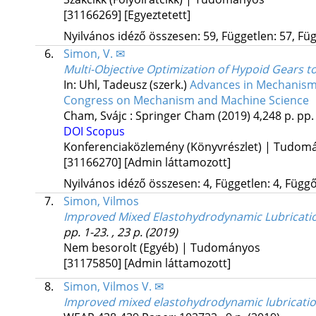
[31166269]
[Egyeztetett]
Nyilvános idéző összesen: 59, Független: 57, Füg
6.
Simon, V. ✉
Multi-Objective Optimization of Hypoid Gears t
In: Uhl, Tadeusz (szerk.)
Advances in Mechanism
Congress on Mechanism and Machine Science
Cham, Svájc :
Springer Cham
(2019)
4,248 p.
pp.
DOI
Scopus
Konferenciaközlemény (Könyvrészlet) | Tudom
[31166270]
[Admin láttamozott]
Nyilvános idéző összesen: 4, Független: 4, Függő:
7.
Simon, Vilmos
Improved Mixed Elastohydrodynamic Lubricatio
pp. 1-23. , 23 p.
(2019)
Nem besorolt (Egyéb) | Tudományos
[31175850]
[Admin láttamozott]
8.
Simon, Vilmos V. ✉
Improved mixed elastohydrodynamic lubricatio