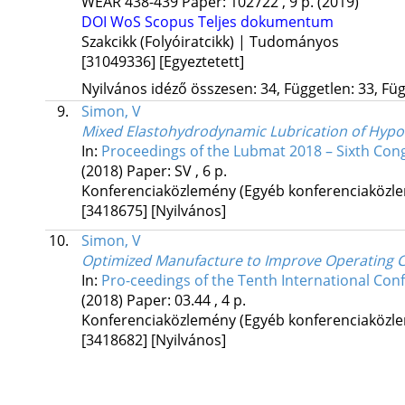
WEAR
438-439
Paper: 102722 , 9 p.
(2019)
DOI
WoS
Scopus
Teljes dokumentum
Szakcikk (Folyóiratcikk) | Tudományos
[31049336]
[Egyeztetett]
Nyilvános idéző összesen: 34, Független: 33, Füg
9.
Simon, V
Mixed Elastohydrodynamic Lubrication of Hypo
In:
Proceedings of the Lubmat 2018 – Sixth Cong
(2018)
Paper: SV , 6 p.
Konferenciaközlemény (Egyéb konferenciaköz
[3418675]
[Nyilvános]
10.
Simon, V
Optimized Manufacture to Improve Operating Ch
In:
Pro-ceedings of the Tenth International Co
(2018)
Paper: 03.44 , 4 p.
Konferenciaközlemény (Egyéb konferenciaköz
[3418682]
[Nyilvános]