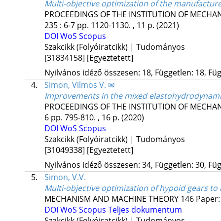
Multi-objective optimization of the manufactur
PROCEEDINGS OF THE INSTITUTION OF MECHA
235
:
6-7
pp. 1120-1130. , 11 p.
(2021)
DOI
WoS
Scopus
Szakcikk (Folyóiratcikk) | Tudományos
[31834158]
[Egyeztetett]
Nyilvános idéző összesen: 18, Független: 18, Füg
4.
Simon, Vilmos V. ✉
Improvements in the mixed elastohydrodynamic l
PROCEEDINGS OF THE INSTITUTION OF MECHAN
6
pp. 795-810. , 16 p.
(2020)
DOI
WoS
Scopus
Szakcikk (Folyóiratcikk) | Tudományos
[31049338]
[Egyeztetett]
Nyilvános idéző összesen: 34, Független: 30, Füg
5.
Simon, V.V.
Multi-objective optimization of hypoid gears to
MECHANISM AND MACHINE THEORY
146
Paper:
DOI
WoS
Scopus
Teljes dokumentum
Szakcikk (Folyóiratcikk) | Tudományos