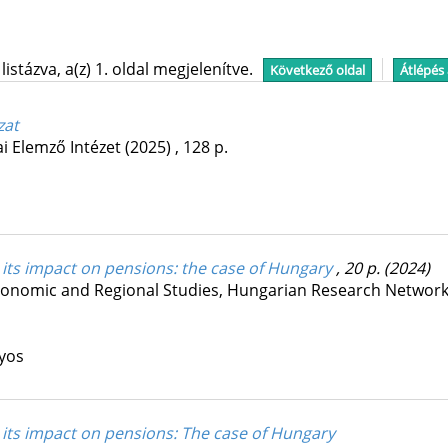
stázva, a(z) 1. oldal megjelenítve.
Következő oldal
Átlépés
ozat
i Elemző Intézet
(2025)
,
128 p.
 its impact on pensions
: the case of Hungary
, 20 p.
(2024)
 Economic and Regional Studies, Hungarian Research Netwo
nyos
 its impact on pensions: The case of Hungary