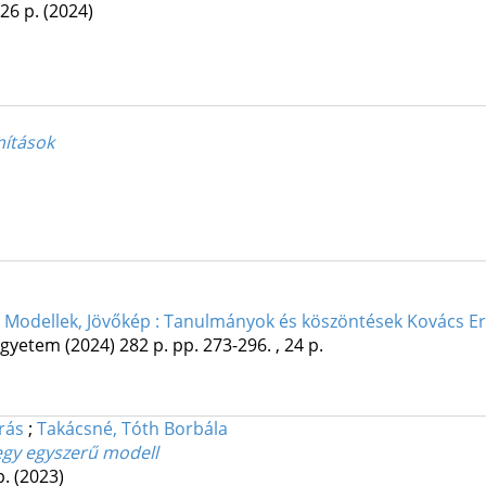
 26 p.
(2024)
mítások
 Modellek, Jövőkép : Tanulmányok és köszöntések Kovács Er
Egyetem
(2024)
282 p.
pp. 273-296. , 24 p.
rás
;
Takácsné, Tóth Borbála
gy egyszerű modell
p.
(2023)