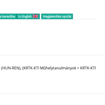
 a keresőbe
In English
Megjelenítési opciók
rk (HUN-REN)
,
(KRTK-KTI Műhelytanulmányok = KRTK-KTI