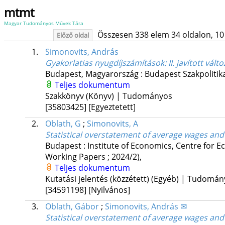
mtmt
Magyar Tudományos Művek Tára
Összesen 338 elem 34 oldalon, 10 li
Előző oldal
1.
Simonovits, András
Gyakorlatias nyugdíjszámítások
: II. javított vált
Budapest, Magyarország :
Budapest Szakpolitika
Teljes dokumentum
Szakkönyv (Könyv) | Tudományos
[35803425]
[Egyeztetett]
2.
Oblath, G
;
Simonovits, A
Statistical overstatement of average wages and
Budapest : Institute of Economics, Centre for
Working Papers ; 2024/2)
,
Teljes dokumentum
Kutatási jelentés (közzétett) (Egyéb) | Tudomá
[34591198]
[Nyilvános]
3.
Oblath, Gábor
;
Simonovits, András ✉
Statistical overstatement of average wages and