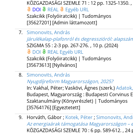
KÖZGAZDASÁGI SZEMLE
71
:
12
pp. 1325-1350. ,
DOI
REAL
Egyéb URL
Szakcikk (Folyóiratcikk) | Tudományos
[35627201]
[Admin láttamozott]
7.
Simonovits, András
Járulékalap-plafonról és degresszióról: alapszá
SZIGMA
55
:
2-3
pp. 267-276. , 10 p.
(2024)
DOI
REAL
Egyéb URL
Szakcikk (Folyóiratcikk) | Tudományos
[35673613]
[Nyilvános]
8.
Simonovits, András
Nyugdíjreform Magyarországon, 2025?
In: Vakhal, Péter; Vaskövi, Ágnes (szerk.)
Adatok,
Budapest, Magyarország :
Budapesti Corvinus 
Szaktanulmány (Könyvrészlet) | Tudományos
[35764176]
[Egyeztetett]
9.
Horváth, Gábor
;
Kotek, Péter
;
Simonovits, And
Az energiaárak támogatása Magyarországon – e
KÖZGAZDASÁGI SZEMLE
70
:
6
pp. 589-612. , 24 