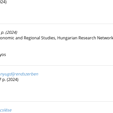
024)
1 p.
(2024)
 Economic and Regional Studies, Hungarian Research Netwo
nyos
a nyugdíjrendszerben
7 p.
(2024)
cslése