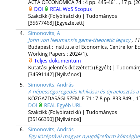
ACTA OECONOMICA
74
:
4
pp. 445-461. , 17 p.
(2
DOI
REAL
WoS
Scopus
Szakcikk (Folyóiratcikk) | Tudományos
[35677468]
[Egyeztetett]
4.
Simonovits, A
John von Neumann’s game-theoretic legacy
, 1
Budapest : Institute of Economics, Centre for
Working Papers ; 2024/1)
,
Teljes dokumentum
Kutatási jelentés (közzétett) (Egyéb) | Tudomá
[34591142]
[Nyilvános]
5.
Simonovits, András
A népességöregedés kihívásai és újraelosztás 
KÖZGAZDASÁGI SZEMLE
71
:
7-8
pp. 833-849. , 1
DOI
REAL
Egyéb URL
Szakcikk (Folyóiratcikk) | Tudományos
[35166390]
[Nyilvános]
6.
Simonovits, András
Egy középtávú magyar nyugdíjreform költségbe