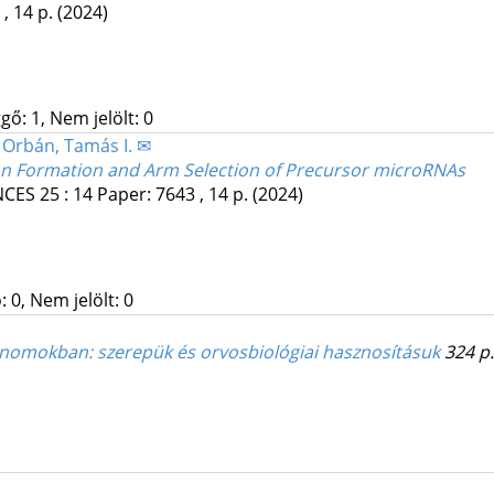
, 14 p.
(2024)
gő: 1, Nem jelölt: 0
;
Orbán, Tamás I. ✉
rtron Formation and Arm Selection of Precursor microRNAs
NCES
25
:
14
Paper: 7643 , 14 p.
(2024)
 0, Nem jelölt: 0
enomokban: szerepük és orvosbiológiai hasznosításuk
324 p.