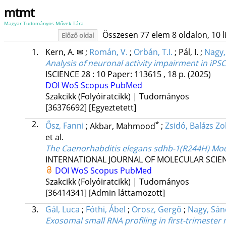
mtmt
Magyar Tudományos Művek Tára
Összesen 77 elem 8 oldalon, 10 lis
Előző oldal
1.
Kern, A. ✉
;
Román, V.
;
Orbán, T.I.
;
Pál, I.
;
Nagy, 
Analysis of neuronal activity impairment in iPS
ISCIENCE
28
:
10
Paper: 113615 , 18 p.
(2025)
DOI
WoS
Scopus
PubMed
Szakcikk (Folyóiratcikk) | Tudományos
[36376692]
[Egyeztetett]
2.
*
Ősz, Fanni
;
Akbar, Mahmood
;
Zsidó, Balázs Zo
et al.
The Caenorhabditis elegans sdhb-1(R244H) Mod
INTERNATIONAL JOURNAL OF MOLECULAR SCIE
DOI
WoS
Scopus
PubMed
Szakcikk (Folyóiratcikk) | Tudományos
[36414341]
[Admin láttamozott]
3.
Gál, Luca
;
Fóthi, Ábel
;
Orosz, Gergő
;
Nagy, Sán
Exosomal small RNA profiling in first-trimeste