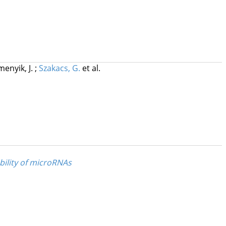
enyik, J.
;
Szakacs, G.
et al.
bility of microRNAs