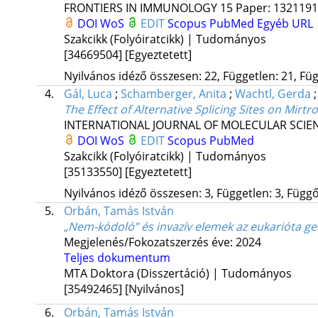
FRONTIERS IN IMMUNOLOGY
15
Paper: 1321191 
DOI
WoS
EDIT
Scopus
PubMed
Egyéb URL
Szakcikk (Folyóiratcikk) | Tudományos
[34669504]
[Egyeztetett]
Nyilvános idéző összesen: 22, Független: 21, Füg
4.
Gál, Luca
;
Schamberger, Anita
;
Wachtl, Gerda
The Effect of Alternative Splicing Sites on Mi
INTERNATIONAL JOURNAL OF MOLECULAR SCIE
DOI
WoS
EDIT
Scopus
PubMed
Szakcikk (Folyóiratcikk) | Tudományos
[35133550]
[Egyeztetett]
Nyilvános idéző összesen: 3, Független: 3, Függő:
5.
Orbán, Tamás István
„Nem-kódoló” és invazív elemek az eukarióta g
Megjelenés/Fokozatszerzés éve: 2024
Teljes dokumentum
MTA Doktora (Disszertáció) | Tudományos
[35492465]
[Nyilvános]
6.
Orbán, Tamás István