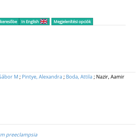
 keresőbe
In English
Megjelenítési opciók
Gábor M
;
Pintye, Alexandra
;
Boda, Attila
;
Nazir, Aamir
erm preeclampsia