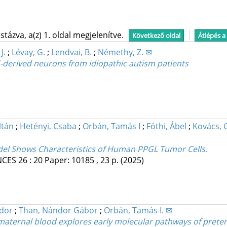
tázva, a(z) 1. oldal megjelenítve.
Következő oldal
Átlépés a
J.
;
Lévay, G.
;
Lendvai, B.
;
Némethy, Z. ✉
C-derived neurons from idiopathic autism patients
ltán
;
Hetényi, Csaba
;
Orbán, Tamás I
;
Fóthi, Ábel
;
Kovács, 
el Shows Characteristics of Human PPGL Tumor Cells.
NCES
26
:
20
Paper: 10185 , 23 p.
(2025)
dor
;
Than, Nándor Gábor
;
Orbán, Tamás I. ✉
r maternal blood explores early molecular pathways of pret