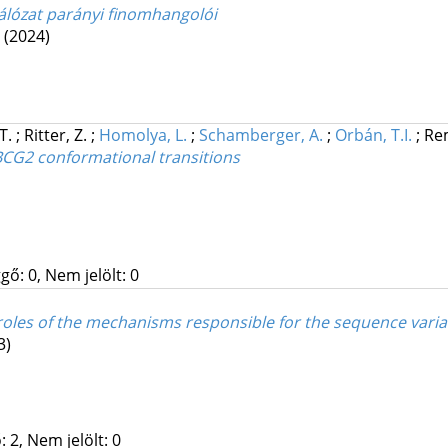
álózat parányi finomhangolói
.
(2024)
 T.
;
Ritter, Z.
;
Homolya, L.
;
Schamberger, A.
;
Orbán, T.I.
;
Rem
 ABCG2 conformational transitions
gő: 0, Nem jelölt: 0
oles of the mechanisms responsible for the sequence varia
3)
 2, Nem jelölt: 0