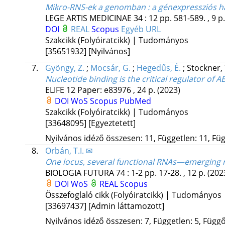
Mikro-RNS-ek a genomban : a génexpressziós h
LEGE ARTIS MEDICINAE
34
:
12
pp. 581-589. , 9 p
DOI
REAL
Scopus
Egyéb URL
Szakcikk (Folyóiratcikk) | Tudományos
[35651932]
[Nyilvános]
7.
Gyöngy, Z.
;
Mocsár, G.
;
Hegedűs, É.
;
Stockner,
Nucleotide binding is the critical regulator of
ELIFE
12
Paper: e83976 , 24 p.
(2023)
DOI
WoS
Scopus
PubMed
Szakcikk (Folyóiratcikk) | Tudományos
[33648095]
[Egyeztetett]
Nyilvános idéző összesen: 11, Független: 11, Füg
8.
Orbán, T.I. ✉
One locus, several functional RNAs—emerging r
BIOLOGIA FUTURA
74
:
1-2
pp. 17-28. , 12 p.
(202
DOI
WoS
REAL
Scopus
Összefoglaló cikk (Folyóiratcikk) | Tudományos
[33697437]
[Admin láttamozott]
Nyilvános idéző összesen: 7, Független: 5, Függő: