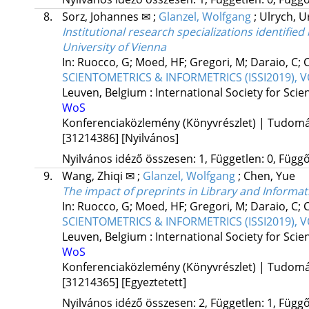
8.
Sorz, Johannes ✉
;
Glanzel, Wolfgang
;
Ulrych, U
Institutional research specializations identifie
University of Vienna
In: Ruocco, G; Moed, HF; Gregori, M; Daraio, C; 
SCIENTOMETRICS & INFORMETRICS (ISSI2019), VOL
Leuven, Belgium :
International Society for Scie
WoS
Konferenciaközlemény (Könyvrészlet) | Tudom
[31214386]
[Nyilvános]
Nyilvános idéző összesen: 1, Független: 0, Függő:
9.
Wang, Zhiqi ✉
;
Glanzel, Wolfgang
;
Chen, Yue
The impact of preprints in Library and Informati
In: Ruocco, G; Moed, HF; Gregori, M; Daraio, C; 
SCIENTOMETRICS & INFORMETRICS (ISSI2019), VOL
Leuven, Belgium :
International Society for Scie
WoS
Konferenciaközlemény (Könyvrészlet) | Tudom
[31214365]
[Egyeztetett]
Nyilvános idéző összesen: 2, Független: 1, Függő: