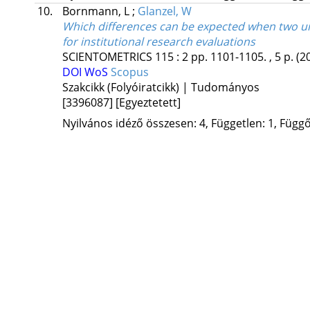
10.
Bornmann, L
;
Glanzel, W
Which differences can be expected when two u
for institutional research evaluations
SCIENTOMETRICS
115
:
2
pp. 1101-1105. , 5 p.
(2
DOI
WoS
Scopus
Szakcikk (Folyóiratcikk) | Tudományos
[3396087]
[Egyeztetett]
Nyilvános idéző összesen: 4, Független: 1, Függő: