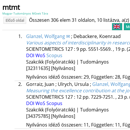
mtmt
Magyar Tudományos Művek Tára
Összesen 306 elem 31 oldalon, 10 listázva, a(z) 
Előző oldal
Me
1.
Glanzel, Wolfgang ✉
;
Debackere, Koenraad
Various aspects of interdisciplinarity in resea
SCIENTOMETRICS
127
:
9
pp. 5551-5569. , 19 p.
(
DOI
WoS
Scopus
Szakcikk (Folyóiratcikk) | Tudományos
[32311635]
[Nyilvános]
Nyilvános idéző összesen: 29, Független: 28, Füg
2.
Gorraiz, Juan
;
Ulrych, Ursula
;
Glanzel, Wolfgan
Measuring the excellence contribution at the jou
SCIENTOMETRICS
127
:
12
pp. 7229-7251. , 23 p.
DOI
WoS
Scopus
Szakcikk (Folyóiratcikk) | Tudományos
[34375785]
[Nyilvános]
Nyilvános idéző összesen: 11, Független: 11, Füg