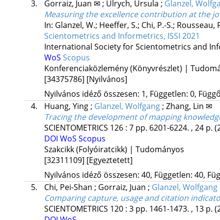
3.
Gorraiz, Juan ✉
;
Ulrych, Ursula
;
Glanzel, Wolfg
Measuring the excellence contribution at the jou
In: Glanzel, W.; Heeffer, S.; Chi, P.-S.; Rousseau, 
Scientometrics and Informetrics, ISSI 2021
International Society for Scientometrics and Inf
WoS
Scopus
Konferenciaközlemény (Könyvrészlet) | Tudom
[34375786]
[Nyilvános]
Nyilvános idéző összesen: 1, Független: 0, Függő:
4.
Huang, Ying
;
Glanzel, Wolfgang
;
Zhang, Lin ✉
Tracing the development of mapping knowled
SCIENTOMETRICS
126
:
7
pp. 6201-6224. , 24 p.
(
DOI
WoS
Scopus
Szakcikk (Folyóiratcikk) | Tudományos
[32311109]
[Egyeztetett]
Nyilvános idéző összesen: 40, Független: 40, Füg
5.
Chi, Pei-Shan
;
Gorraiz, Juan
;
Glanzel, Wolfgang
Comparing capture, usage and citation indicator
SCIENTOMETRICS
120
:
3
pp. 1461-1473. , 13 p.
(
DOI
WoS