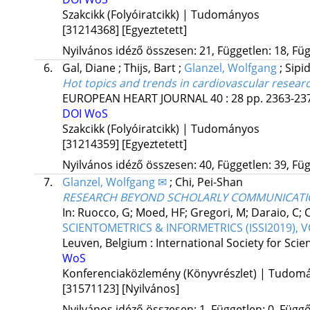
Szakcikk (Folyóiratcikk) | Tudományos
[31214368]
[Egyeztetett]
Nyilvános idéző összesen: 21, Független: 18, Füg
6.
Gal, Diane
;
Thijs, Bart
;
Glanzel, Wolfgang
;
Sipi
Hot topics and trends in cardiovascular resear
EUROPEAN HEART JOURNAL
40
:
28
pp. 2363-237
DOI
WoS
Szakcikk (Folyóiratcikk) | Tudományos
[31214359]
[Egyeztetett]
Nyilvános idéző összesen: 40, Független: 39, Füg
7.
Glanzel, Wolfgang ✉
;
Chi, Pei-Shan
RESEARCH BEYOND SCHOLARLY COMMUNICATION
In: Ruocco, G; Moed, HF; Gregori, M; Daraio, C; 
SCIENTOMETRICS & INFORMETRICS (ISSI2019), VOL
Leuven, Belgium :
International Society for Scie
WoS
Konferenciaközlemény (Könyvrészlet) | Tudom
[31571123]
[Nyilvános]
Nyilvános idéző összesen: 1, Független: 0, Függő: