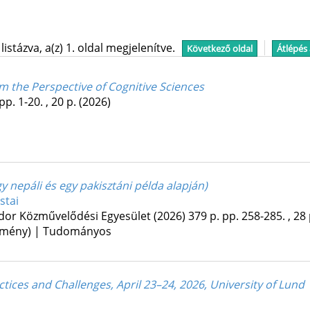
stázva, a(z) 1. oldal megjelenítve.
Következő oldal
Átlépés
m the Perspective of Cognitive Sciences
pp. 1-20. , 20 p.
(2026)
 nepáli és egy pakisztáni példa alapján)
stai
or Köz­művelődési Egyesület
(2026)
379 p.
pp. 258-285. , 28 
lemény) | Tudományos
tices and Challenges, April 23–24, 2026, University of Lund