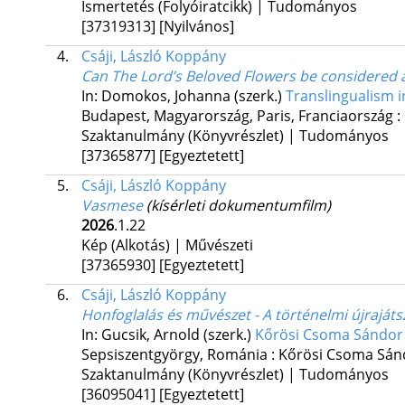
Ismertetés (Folyóiratcikk) | Tudományos
[37319313]
[Nyilvános]
4.
Csáji, László Koppány
Can The Lord’s Beloved Flowers be considered as 
In: Domokos, Johanna (szerk.)
Translingualism i
Budapest, Magyarország,
Paris, Franciaország :
Szaktanulmány (Könyvrészlet) | Tudományos
[37365877]
[Egyeztetett]
5.
Csáji, László Koppány
Vasmese
(kísérleti dokumentumfilm)
2026
.1.22
Kép (Alkotás) | Művészeti
[37365930]
[Egyeztetett]
6.
Csáji, László Koppány
Honfoglalás és művészet - A történelmi újraját
In: Gucsik, Arnold (szerk.)
Kőrösi Csoma Sándor 
Sepsiszentgyörgy, Románia :
Kőrösi Csoma Sán
Szaktanulmány (Könyvrészlet) | Tudományos
[36095041]
[Egyeztetett]