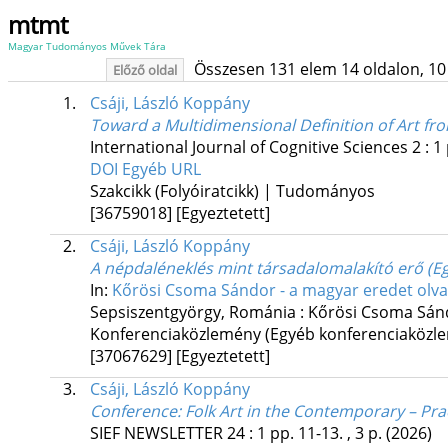
mtmt
Magyar Tudományos Művek Tára
Összesen 131 elem 14 oldalon, 10 li
Előző oldal
1.
Csáji, László Koppány
Toward a Multidimensional Definition of Art fro
International Journal of Cognitive Sciences
2
:
1
DOI
Egyéb URL
Szakcikk (Folyóiratcikk) | Tudományos
[36759018]
[Egyeztetett]
2.
Csáji, László Koppány
A népdaléneklés mint társadalomalakító erő (Egy
In:
Kőrösi Csoma Sándor - a magyar eredet olva
Sepsiszentgyörgy, Románia :
Kőrösi Csoma Sánd
Konferenciaközlemény (Egyéb konferenciaköz
[37067629]
[Egyeztetett]
3.
Csáji, László Koppány
Conference: Folk Art in the Contemporary – Prac
SIEF NEWSLETTER
24
:
1
pp. 11-13. , 3 p.
(2026)