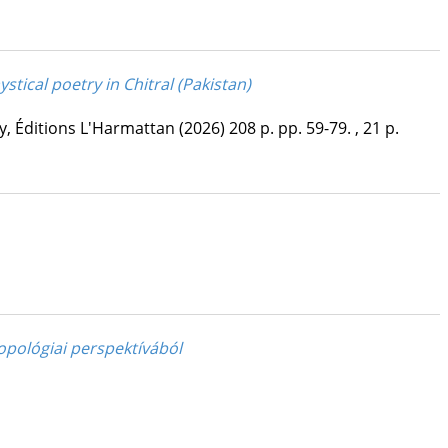
tical poetry in Chitral (Pakistan)
y
,
Éditions L'Harmattan
(2026)
208 p.
pp. 59-79. , 21 p.
opológiai perspektívából