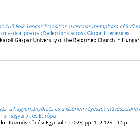
Sufi Folk Songs? Transitional circular metaphors of Sufi mys
n mystical poetry : Reflections across Global Literatures
Károli Gáspár University of the Reformed Church in Hungar
szás, a hagyományőrzés és a kísérleti régészet művészetantr
- a magyarok és Európa
dor Közművelődési Egyesület
(2025)
pp. 112-125. , 14 p.