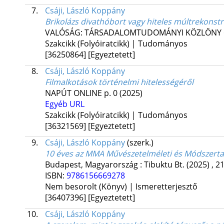
7.
Csáji, László Koppány
Brikolázs divathóbort vagy hiteles múltrekonstr
VALÓSÁG: TÁRSADALOMTUDOMÁNYI KÖZLÖNY
Szakcikk (Folyóiratcikk) | Tudományos
[36250864]
[Egyeztetett]
8.
Csáji, László Koppány
Filmalkotások történelmi hitelességéről
NAPÚT ONLINE
p. 0
(2025)
Egyéb URL
Szakcikk (Folyóiratcikk) | Tudományos
[36321569]
[Egyeztetett]
9.
Csáji, László Koppány
(szerk.)
10 éves az MMA Művészetelméleti és Módszerta
Budapest, Magyarország :
Tibuktu Bt.
(2025)
,
21
ISBN:
9786156669278
Nem besorolt (Könyv) | Ismeretterjesztő
[36407396]
[Egyeztetett]
10.
Csáji, László Koppány