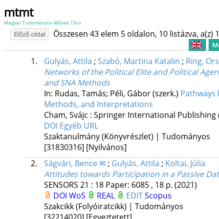
mtmt
Magyar Tudományos Művek Tára
Összesen 43 elem 5 oldalon, 10 listázva, a(z) 1
Előző oldal
Me
1.
Gulyás, Attila
;
Szabó, Martina Katalin
;
Ring, Or
Networks of the Political Elite and Political Ag
and SNA Methods
In: Rudas, Tamás; Péli, Gábor (szerk.)
Pathways b
Methods, and Interpretations
Cham, Svájc :
Springer International Publishing
DOI
Egyéb URL
Szaktanulmány (Könyvrészlet) | Tudományos
[31830316]
[Nyilvános]
2.
Ságvári, Bence ✉
;
Gulyás, Attila
;
Koltai, Júlia
Attitudes towards Participation in a Passive Da
SENSORS
21
:
18
Paper: 6085 , 18 p.
(2021)
DOI
WoS
REAL
EDIT
Scopus
Szakcikk (Folyóiratcikk) | Tudományos
[32214020]
[Egyeztetett]