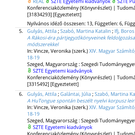
REAL
SZTE Egyetemi kiadványok
SZTE Pu
Konferenciaközlemény (Könyvrészlet) | Tudom
[31834293]
[Egyeztetett]
Nyilvános idéző összesen: 13, Független: 6, Függő
5.
Gulyás, Attila
;
Szabó, Martina Katalin
;
Ifj, Boros
A Rákosi-éra pártjegyzőkönyveinek feldolgozása
módszerekkel
In: Vincze, Veronika (szerk.)
XIV. Magyar Számító
18-19
Szeged, Magyarország :
Szegedi Tudományegyete
SZTE Egyetemi kiadványok
Konferenciaközlemény (Könyvrészlet) | Tudom
[3315492]
[Egyeztetett]
6.
Gulyás, Attila
;
Galántai, Júlia
;
Szabó, Martina Ka
A HuTongue spontán beszélt nyelvi korpusz lei
In: Vincze, Veronika (szerk.)
XIV. Magyar Számító
18-19
Szeged, Magyarország :
Szegedi Tudományegyete
SZTE Egyetemi kiadványok
Konferenciaközlemény (Könyvrészlet) | Tudom