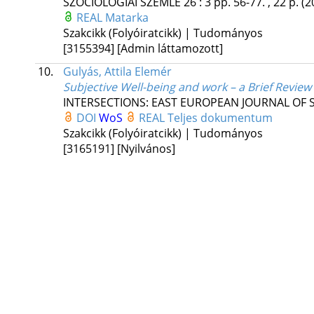
SZOCIOLÓGIAI SZEMLE
26
:
3
pp. 56-77. , 22 p.
(2
REAL
Matarka
Szakcikk (Folyóiratcikk) | Tudományos
[3155394]
[Admin láttamozott]
10.
Gulyás, Attila Elemér
Subjective Well-being and work – a Brief Review
INTERSECTIONS: EAST EUROPEAN JOURNAL OF S
DOI
WoS
REAL
Teljes dokumentum
Szakcikk (Folyóiratcikk) | Tudományos
[3165191]
[Nyilvános]