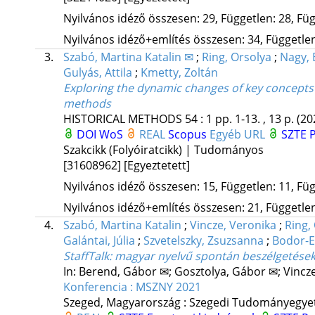
Nyilvános idéző összesen: 29, Független: 28, Füg
Nyilvános idéző+említés összesen: 34, Független:
3.
Szabó, Martina Katalin ✉
;
Ring, Orsolya
;
Nagy, 
Gulyás, Attila
;
Kmetty, Zoltán
Exploring the dynamic changes of key concepts 
methods
HISTORICAL METHODS
54
:
1
pp. 1-13. , 13 p.
(20
DOI
WoS
REAL
Scopus
Egyéb URL
SZTE P
Szakcikk (Folyóiratcikk) | Tudományos
[31608962]
[Egyeztetett]
Nyilvános idéző összesen: 15, Független: 11, Füg
Nyilvános idéző+említés összesen: 21, Független:
4.
Szabó, Martina Katalin
;
Vincze, Veronika
;
Ring,
Galántai, Júlia
;
Szvetelszky, Zsuzsanna
;
Bodor-E
StaffTalk: magyar nyelvű spontán beszélgetése
In: Berend, Gábor ✉; Gosztolya, Gábor ✉; Vincze
Konferencia : MSZNY 2021
Szeged, Magyarország :
Szegedi Tudományegyete