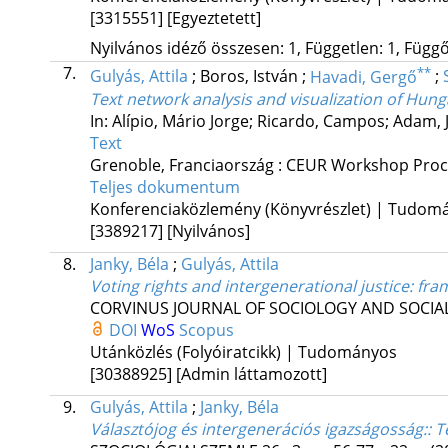
[3315551]
[Egyeztetett]
Nyilvános idéző összesen: 1, Független: 1, Függő:
7.
**
Gulyás, Attila
;
Boros, István
;
Havadi, Gergő
;
Text network analysis and visualization of Hung
In: Alípio, Mário Jorge; Ricardo, Campos; Adam, 
Text
Grenoble, Franciaország :
CEUR Workshop Proc
Teljes dokumentum
Konferenciaközlemény (Könyvrészlet) | Tudom
[3389217]
[Nyilvános]
8.
Janky, Béla
;
Gulyás, Attila
Voting rights and intergenerational justice: fra
CORVINUS JOURNAL OF SOCIOLOGY AND SOCIAL
DOI
WoS
Scopus
Utánközlés (Folyóiratcikk) | Tudományos
[30388925]
[Admin láttamozott]
9.
Gulyás, Attila
;
Janky, Béla
Választójog és intergenerációs igazságosság:
: 