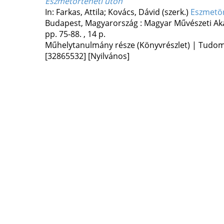
Eszmetörténeti úton
In: Farkas, Attila; Kovács, Dávid (szerk.)
Eszmetör
Budapest, Magyarország :
Magyar Művészeti Ak
pp. 75-88. , 14 p.
Műhelytanulmány része (Könyvrészlet) | Tudo
[32865532]
[Nyilvános]