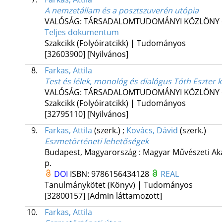
A nemzetállam és a posztszuverén utópia
VALÓSÁG: TÁRSADALOMTUDOMÁNYI KÖZLÖNY
Teljes dokumentum
Szakcikk (Folyóiratcikk) | Tudományos
[32603900]
[Nyilvános]
8.
Farkas, Attila
Test és lélek, monológ és dialógus Tóth Eszter 
VALÓSÁG: TÁRSADALOMTUDOMÁNYI KÖZLÖNY
Szakcikk (Folyóiratcikk) | Tudományos
[32795110]
[Nyilvános]
9.
Farkas, Attila
(szerk.)
;
Kovács, Dávid
(szerk.)
Eszmetörténeti lehetőségek
Budapest, Magyarország :
Magyar Művészeti Ak
p.
DOI
ISBN:
9786156434128
REAL
Tanulmánykötet (Könyv) | Tudományos
[32800157]
[Admin láttamozott]
10.
Farkas, Attila