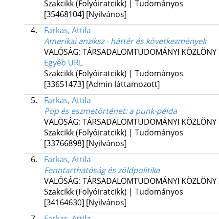
Szakcikk (Folyóiratcikk) | Tudományos
[35468104]
[Nyilvános]
4.
Farkas, Attila
Amerikai anziksz - háttér és következmények
VALÓSÁG: TÁRSADALOMTUDOMÁNYI KÖZLÖNY
Egyéb URL
Szakcikk (Folyóiratcikk) | Tudományos
[33651473]
[Admin láttamozott]
5.
Farkas, Attila
Pop és eszmetörténet: a punk-példa
VALÓSÁG: TÁRSADALOMTUDOMÁNYI KÖZLÖNY
Szakcikk (Folyóiratcikk) | Tudományos
[33766898]
[Nyilvános]
6.
Farkas, Attila
Fenntarthatóság és zöldpolitika
VALÓSÁG: TÁRSADALOMTUDOMÁNYI KÖZLÖNY
Szakcikk (Folyóiratcikk) | Tudományos
[34164630]
[Nyilvános]
7.
Farkas, Attila