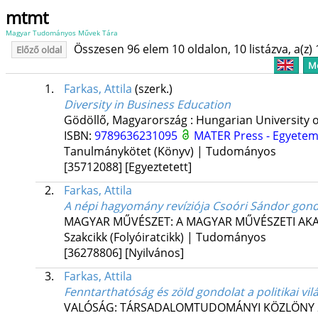
mtmt
Magyar Tudományos Művek Tára
Összesen 96 elem 10 oldalon, 10 listázva, a(z) 
Előző oldal
Me
1.
Farkas, Attila
(szerk.)
Diversity in Business Education
Gödöllő, Magyarország :
Hungarian University o
ISBN:
9789636231095
MATER Press - Egyetem
Tanulmánykötet (Könyv) | Tudományos
[35712088]
[Egyeztetett]
2.
Farkas, Attila
A népi hagyomány revíziója Csoóri Sándor go
MAGYAR MŰVÉSZET: A MAGYAR MŰVÉSZETI AKA
Szakcikk (Folyóiratcikk) | Tudományos
[36278806]
[Nyilvános]
3.
Farkas, Attila
Fenntarthatóság és zöld gondolat a politikai vi
VALÓSÁG: TÁRSADALOMTUDOMÁNYI KÖZLÖNY