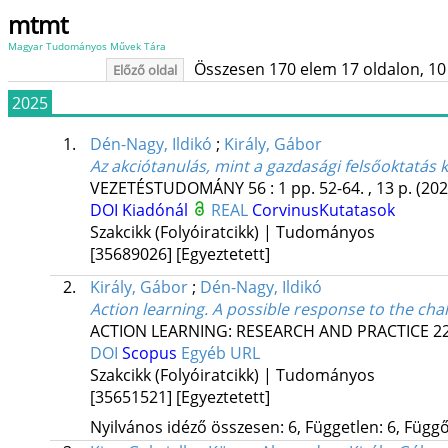
mtmt
Magyar Tudományos Művek Tára
Összesen 170 elem 17 oldalon, 10 li
Előző oldal
2025
1.
Dén-Nagy, Ildikó
;
Király, Gábor
Az akciótanulás, mint a gazdasági felsőoktatás 
VEZETÉSTUDOMÁNY
56
:
1
pp. 52-64. , 13 p.
(202
DOI
Kiadónál
REAL
CorvinusKutatasok
Szakcikk (Folyóiratcikk) | Tudományos
[35689026]
[Egyeztetett]
2.
Király, Gábor
;
Dén-Nagy, Ildikó
Action learning. A possible response to the cha
ACTION LEARNING: RESEARCH AND PRACTICE
2
DOI
Scopus
Egyéb URL
Szakcikk (Folyóiratcikk) | Tudományos
[35651521]
[Egyeztetett]
Nyilvános idéző összesen: 6, Független: 6, Függő: