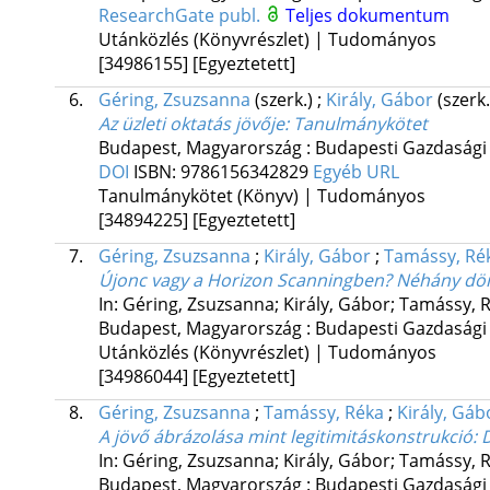
ResearchGate publ.
Teljes dokumentum
Utánközlés (Könyvrészlet) | Tudományos
[34986155]
[Egyeztetett]
6.
Géring, Zsuzsanna
(szerk.)
;
Király, Gábor
(szerk
Az üzleti oktatás jövője
: Tanulmánykötet
Budapest, Magyarország :
Budapesti Gazdasági
DOI
ISBN:
9786156342829
Egyéb URL
Tanulmánykötet (Könyv) | Tudományos
[34894225]
[Egyeztetett]
7.
Géring, Zsuzsanna
;
Király, Gábor
;
Tamássy, Ré
Újonc vagy a Horizon Scanningben? Néhány dön
In: Géring, Zsuzsanna; Király, Gábor; Tamássy, R
Budapest, Magyarország :
Budapesti Gazdasági
Utánközlés (Könyvrészlet) | Tudományos
[34986044]
[Egyeztetett]
8.
Géring, Zsuzsanna
;
Tamássy, Réka
;
Király, Gáb
A jövő ábrázolása mint legitimitáskonstrukció
: 
In: Géring, Zsuzsanna; Király, Gábor; Tamássy, R
Budapest, Magyarország :
Budapesti Gazdasági