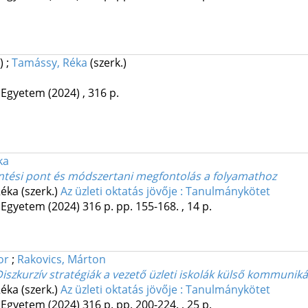
.)
;
Tamássy, Réka
(szerk.)
 Egyetem
(2024)
,
316 p.
ka
tési pont és módszertani megfontolás a folyamathoz
éka (szerk.)
Az üzleti oktatás jövője : Tanulmánykötet
 Egyetem
(2024)
316 p.
pp. 155-168. , 14 p.
or
;
Rakovics, Márton
Diszkurzív stratégiák a vezető üzleti iskolák külső kommunik
éka (szerk.)
Az üzleti oktatás jövője : Tanulmánykötet
 Egyetem
(2024)
316 p.
pp. 200-224. , 25 p.