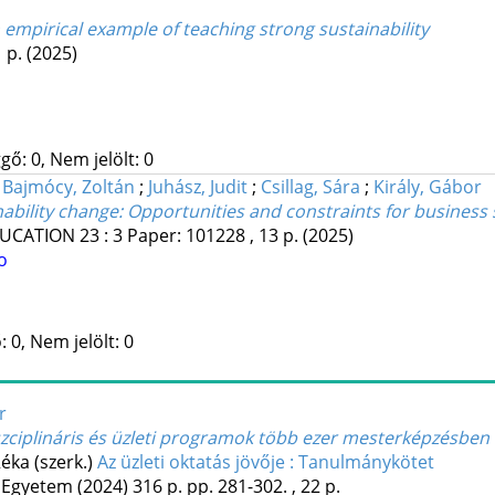
n empirical example of teaching strong sustainability
1 p.
(2025)
gő: 0, Nem jelölt: 0
;
Bajmócy, Zoltán
;
Juhász, Judit
;
Csillag, Sára
;
Király, Gábor
ility change: Opportunities and constraints for business 
DUCATION
23
:
3
Paper: 101228 , 13 p.
(2025)
o
 0, Nem jelölt: 0
r
diszciplináris és üzleti programok több ezer mesterképzésbe
éka (szerk.)
Az üzleti oktatás jövője : Tanulmánykötet
 Egyetem
(2024)
316 p.
pp. 281-302. , 22 p.