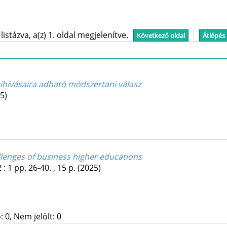
stázva, a(z) 1. oldal megjelenítve.
Következő oldal
Átlépés
kihívásaira adható módszertani válasz
5)
llenges of business higher educations
2
:
1
pp. 26-40. , 15 p.
(2025)
 0, Nem jelölt: 0