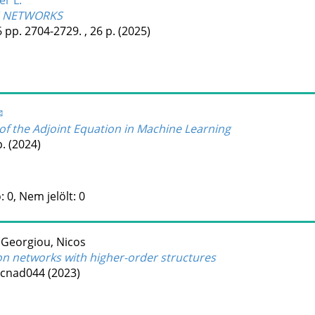
er L.
N NETWORKS
6
pp. 2704-2729. , 26 p.
(2025)
✉
 of the Adjoint Equation in Machine Learning
p.
(2024)
 0, Nem jelölt: 0
;
Georgiou, Nicos
on networks with higher-order structures
 cnad044
(2023)