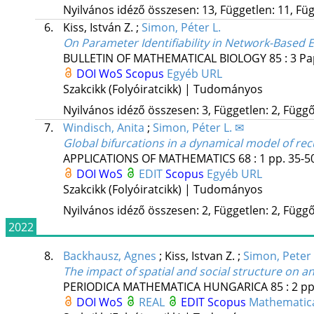
Nyilvános idéző összesen: 13, Független: 11, Füg
6.
Kiss, István Z.
;
Simon, Péter L.
On Parameter Identifiability in Network-Based
BULLETIN OF MATHEMATICAL BIOLOGY
85
:
3
Pa
DOI
WoS
Scopus
Egyéb URL
Szakcikk (Folyóiratcikk) | Tudományos
Nyilvános idéző összesen: 3, Független: 2, Függő:
7.
Windisch, Anita
;
Simon, Péter L. ✉
Global bifurcations in a dynamical model of re
APPLICATIONS OF MATHEMATICS
68
:
1
pp. 35-50
DOI
WoS
EDIT
Scopus
Egyéb URL
Szakcikk (Folyóiratcikk) | Tudományos
Nyilvános idéző összesen: 2, Független: 2, Függő:
2022
8.
Backhausz, Agnes
;
Kiss, Istvan Z.
;
Simon, Peter 
The impact of spatial and social structure on a
PERIODICA MATHEMATICA HUNGARICA
85
:
2
pp
DOI
WoS
REAL
EDIT
Scopus
Mathematica