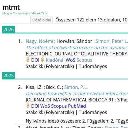
mtmt
Magyar Tudományos Művek Tára
Összesen 122 elem 13 oldalon, 10 li
Előző oldal
2026
1.
Nagy, Noémi
;
Horváth, Sándor
;
Simon, Péter L
The effect of network structure on the dynamic
ELECTRONIC JOURNAL OF QUALITATIVE THEORY
DOI
Kiadónál
WoS
Scopus
Szakcikk (Folyóiratcikk) | Tudományos
2025
2.
Kiss, I.Z.
;
Bick, C.
;
Simon, P.L.
Decoding how higher-order network interactio
JOURNAL OF MATHEMATICAL BIOLOGY
91
:
3
Pap
DOI
WoS
Scopus
PubMed
Szakcikk (Folyóiratcikk) | Tudományos
Nyilvános idéző összesen: 2, Független: 2, Függő: