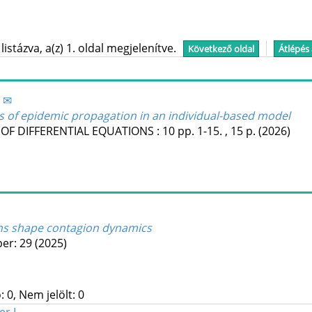
stázva, a(z) 1. oldal megjelenítve.
Következő oldal
Átlépés
. ✉
s of epidemic propagation in an individual-based model
 OF DIFFERENTIAL EQUATIONS
:
10
pp. 1-15. , 15 p.
(2026)
ns shape contagion dynamics
er: 29
(2025)
 0, Nem jelölt: 0