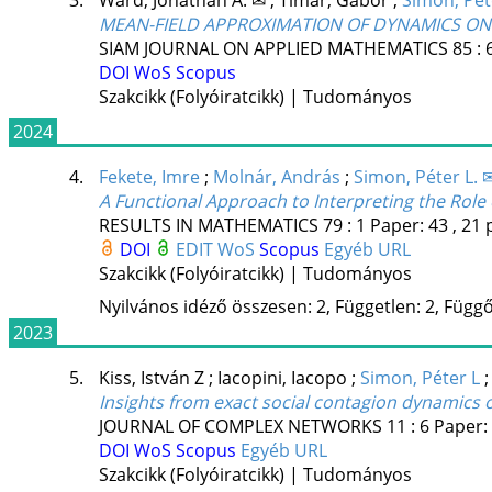
3.
Ward, Jonathan A. ✉
;
Timar, Gabor
;
Simon, Pet
MEAN-FIELD APPROXIMATION OF DYNAMICS O
SIAM JOURNAL ON APPLIED MATHEMATICS
85
:
DOI
WoS
Scopus
Szakcikk (Folyóiratcikk) | Tudományos
2024
4.
Fekete, Imre
;
Molnár, András
;
Simon, Péter L. 
A Functional Approach to Interpreting the Role
RESULTS IN MATHEMATICS
79
:
1
Paper: 43 , 21 
DOI
EDIT
WoS
Scopus
Egyéb URL
Szakcikk (Folyóiratcikk) | Tudományos
Nyilvános idéző összesen: 2, Független: 2, Függő:
2023
5.
Kiss, István Z
;
Iacopini, Iacopo
;
Simon, Péter L
Insights from exact social contagion dynamics 
JOURNAL OF COMPLEX NETWORKS
11
:
6
Paper:
DOI
WoS
Scopus
Egyéb URL
Szakcikk (Folyóiratcikk) | Tudományos