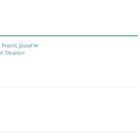
;
Prechl, József ✉
t Titration