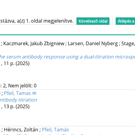
tázva, a(z) 1. oldal megjelenítve.
Következő oldal
Átlépés a
n
;
Kaczmarek, Jakub Zbigniew
;
Larsen, Daniel Nyberg
;
Stage,
he serum antibody response using a dual-titration microsp
, 11 p.
(2025)
 2, Nem jelölt: 0
✉
;
Pfeil, Tamas ✉
ntibody titration
, 13 p.
(2025)
n
;
Hérincs, Zoltán
;
Pfeil, Tamás