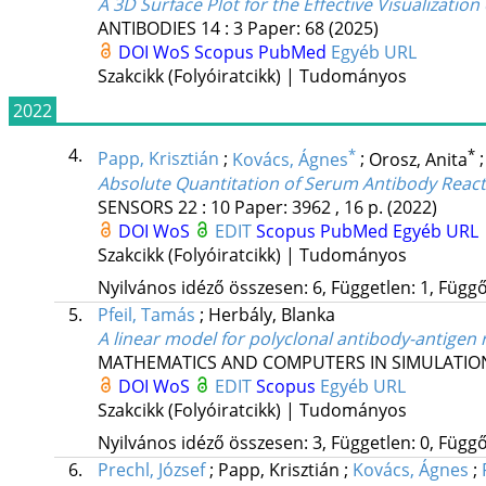
A 3D Surface Plot for the Effective Visualizatio
ANTIBODIES
14
:
3
Paper: 68
(2025)
DOI
WoS
Scopus
PubMed
Egyéb URL
Szakcikk (Folyóiratcikk) | Tudományos
2022
4.
*
*
Papp, Krisztián
;
Kovács, Ágnes
;
Orosz, Anita
Absolute Quantitation of Serum Antibody Reacti
SENSORS
22
:
10
Paper: 3962 , 16 p.
(2022)
DOI
WoS
EDIT
Scopus
PubMed
Egyéb URL
Szakcikk (Folyóiratcikk) | Tudományos
Nyilvános idéző összesen: 6, Független: 1, Függő:
5.
Pfeil, Tamás
;
Herbály, Blanka
A linear model for polyclonal antibody-antigen 
MATHEMATICS AND COMPUTERS IN SIMULATIO
DOI
WoS
EDIT
Scopus
Egyéb URL
Szakcikk (Folyóiratcikk) | Tudományos
Nyilvános idéző összesen: 3, Független: 0, Függő:
6.
Prechl, József
;
Papp, Krisztián
;
Kovács, Ágnes
;