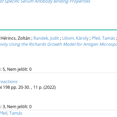
n of Specific Serum Antibody Binding Properties
;
Hérincs, Zoltán
;
Randek, Judit
;
Liliom, Károly
;
Pfeil, Tamás
vity Using the Richards Growth Model for Antigen Microspo
 5, Nem jelölt: 0
reactions
N
198
pp. 20-30. , 11 p.
(2022)
 3, Nem jelölt: 0
Pfeil, Tamás