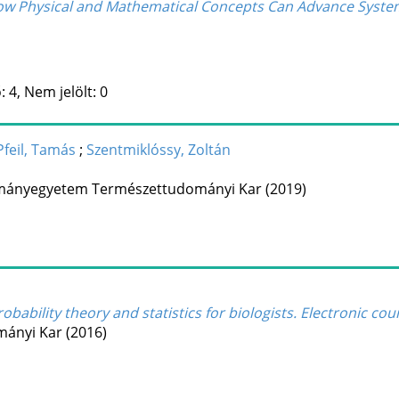
How Physical and Mathematical Concepts Can Advance Syst
 4, Nem jelölt: 0
Pfeil, Tamás
;
Szentmiklóssy, Zoltán
mányegyetem Természettudományi Kar
(2019)
probability theory and statistics for biologists. Electronic c
mányi Kar
(2016)