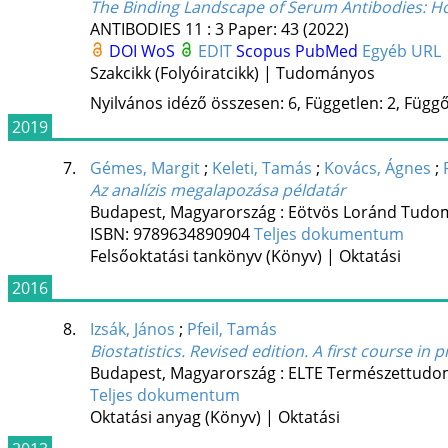
The Binding Landscape of Serum Antibodies: 
ANTIBODIES
11
:
3
Paper: 43
(2022)
DOI
WoS
EDIT
Scopus
PubMed
Egyéb URL
Szakcikk (Folyóiratcikk) | Tudományos
Nyilvános idéző összesen: 6, Független: 2, Függő:
2019
7.
Gémes, Margit
;
Keleti, Tamás
;
Kovács, Ágnes
;
Az analízis megalapozása példatár
Budapest, Magyarország :
Eötvös Loránd Tudo
ISBN:
9789634890904
Teljes dokumentum
Felsőoktatási tankönyv (Könyv) | Oktatási
2016
8.
Izsák, János
;
Pfeil, Tamás
Biostatistics. Revised edition. A first course in 
Budapest, Magyarország :
ELTE Természettudo
Teljes dokumentum
Oktatási anyag (Könyv) | Oktatási