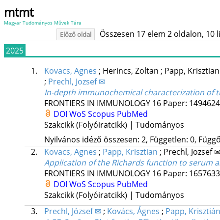
mtmt
Magyar Tudományos Művek Tára
Összesen 17 elem 2 oldalon, 10 lis
Előző oldal
2025
1.
Kovacs, Agnes
;
Herincs, Zoltan
;
Papp, Krisztia
;
Prechl, Jozsef ✉
In-depth immunochemical characterization of t
FRONTIERS IN IMMUNOLOGY
16
Paper: 1494624 
DOI
WoS
Scopus
PubMed
Szakcikk (Folyóiratcikk) | Tudományos
Nyilvános idéző összesen: 2, Független: 0, Függő:
2.
Kovacs, Agnes
;
Papp, Krisztian
;
Prechl, Jozsef 
Application of the Richards function to serum a
FRONTIERS IN IMMUNOLOGY
16
Paper: 1657633 
DOI
WoS
Scopus
PubMed
Szakcikk (Folyóiratcikk) | Tudományos
3.
Prechl, József ✉
;
Kovács, Ágnes
;
Papp, Krisztiá