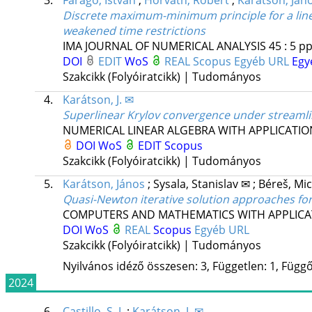
3.
Faragó, István
;
Horváth, Róbert
;
Karátson, Ján
Discrete maximum-minimum principle for a line
weakened time restrictions
IMA JOURNAL OF NUMERICAL ANALYSIS
45
:
5
pp
DOI
EDIT
WoS
REAL
Scopus
Egyéb URL
Egy
Szakcikk (Folyóiratcikk) | Tudományos
4.
Karátson, J. ✉
Superlinear Krylov convergence under streamlin
NUMERICAL LINEAR ALGEBRA WITH APPLICATIO
DOI
WoS
EDIT
Scopus
Szakcikk (Folyóiratcikk) | Tudományos
5.
Karátson, János
;
Sysala, Stanislav ✉
;
Béreš, Mic
Quasi-Newton iterative solution approaches for 
COMPUTERS AND MATHEMATICS WITH APPLICA
DOI
WoS
REAL
Scopus
Egyéb URL
Szakcikk (Folyóiratcikk) | Tudományos
Nyilvános idéző összesen: 3, Független: 1, Függő:
2024
6.
Castillo, S. J.
;
Karátson, J. ✉