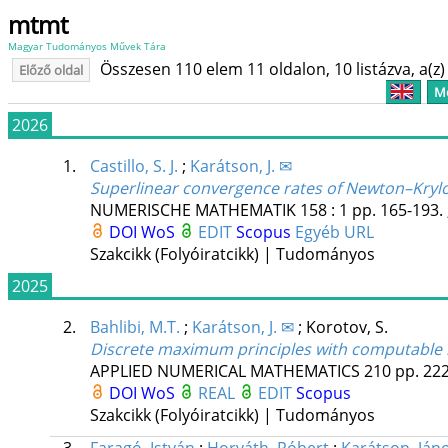
mtmt
Magyar Tudományos Művek Tára
Összesen 110 elem 11 oldalon, 10 listázva, a(z) 
Előző oldal
Me
2026
1.
Castillo, S. J.
;
Karátson, J. ✉
Superlinear convergence rates of Newton–Krylov
NUMERISCHE MATHEMATIK
158
:
1
pp. 165-193. 
DOI
WoS
EDIT
Scopus
Egyéb URL
Szakcikk (Folyóiratcikk) | Tudományos
2025
2.
Bahlibi, M.T.
;
Karátson, J. ✉
;
Korotov, S.
Discrete maximum principles with computable me
APPLIED NUMERICAL MATHEMATICS
210
pp. 222
DOI
WoS
REAL
EDIT
Scopus
Szakcikk (Folyóiratcikk) | Tudományos