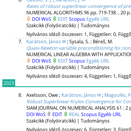
Rates of robust superlinear convergence of pre
NUMERICAL ALGORITHMS
96
pp. 719-738. , 20 p
DOI
WoS
EDIT
Scopus
Egyéb URL
Szakcikk (Folyóiratcikk) | Tudományos
Nyilvános idéző összesen: 1, Független: 0, Függő:
7.
Karátson, János ✉
;
Sysala, S.
;
Béreš, M.
Quasi‐Newton variable preconditioning for nonli
NUMERICAL LINEAR ALGEBRA WITH APPLICATIO
DOI
WoS
EDIT
Scopus
Egyéb URL
Szakcikk (Folyóiratcikk) | Tudományos
Nyilvános idéző összesen: 4, Független: 1, Függő:
2023
8.
Axelsson, Owe
;
Karátson, János ✉
;
Magoulès, F
Robust Superlinear Krylov Convergence for Co
SIAM JOURNAL ON NUMERICAL ANALYSIS
61
:
2
DOI
WoS
EDIT
REAL
Scopus
Egyéb URL
Szakcikk (Folyóiratcikk) | Tudományos
Nyilvános idéző összesen: 6, Független: 3, Függő: