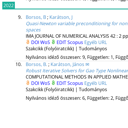
2022
9.
Borsos, B
;
Karátson, J
Quasi-Newton variable preconditioning for non
spaces
IMA JOURNAL OF NUMERICAL ANALYSIS
42
:
2
pp
DOI
WoS
EDIT
Scopus
Egyéb URL
Szakcikk (Folyóiratcikk) | Tudományos
Nyilvános idéző összesen: 9, Független: 1, Függő:
10.
Borsos, B.
;
Karátson, János ✉
Robust Iterative Solvers for Gao Type Nonlinear
COMPUTATIONAL METHODS IN APPLIED MATHE
DOI
WoS
EDIT
Scopus
Egyéb URL
Szakcikk (Folyóiratcikk) | Tudományos
Nyilvános idéző összesen: 6, Független: 2, Függő: