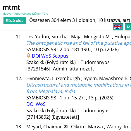
mtmt
Magyar Tudományos Művek Tára
Összesen 304 elem 31 oldalon, 10 listázva, a(z) 
Előző oldal
Me
11.
Lev-Yadun, Simcha
;
Maja, Mengistu M.
;
Holopai
The ontogenetic rise and fall of the putative a
SYMBIOSIS
99
:
2
pp. 181-190. , 10 p.
(2026)
DOI
WoS
Scopus
Szakcikk (Folyóiratcikk) | Tudományos
[37231546]
[Admin láttamozott]
12.
Hynniewta, Luxemburgh
;
Syiem, Mayashree B.
Ultrastructural and metabolic modifications in 
from Meghalaya, India
SYMBIOSIS
98
:
1
pp. 15-27. , 13 p.
(2026)
DOI
WoS
Szakcikk (Folyóiratcikk) | Tudományos
[37143892]
[Egyeztetett]
13.
Meyad, Chaimae ✉
;
Oikrim, Marwa
;
Wahby, Im