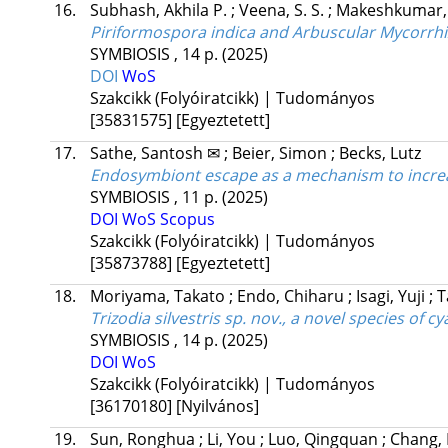
16.
Subhash, Akhila P.
;
Veena, S. S.
;
Makeshkumar,
Piriformospora indica and Arbuscular Mycorrhi
SYMBIOSIS
, 14 p.
(2025)
DOI
WoS
Szakcikk (Folyóiratcikk) | Tudományos
[35831575]
[Egyeztetett]
17.
Sathe, Santosh ✉
;
Beier, Simon
;
Becks, Lutz
Endosymbiont escape as a mechanism to increa
SYMBIOSIS
, 11 p.
(2025)
DOI
WoS
Scopus
Szakcikk (Folyóiratcikk) | Tudományos
[35873788]
[Egyeztetett]
18.
Moriyama, Takato
;
Endo, Chiharu
;
Isagi, Yuji
;
T
Trizodia silvestris sp. nov., a novel species of 
SYMBIOSIS
, 14 p.
(2025)
DOI
WoS
Szakcikk (Folyóiratcikk) | Tudományos
[36170180]
[Nyilvános]
19.
Sun, Ronghua
;
Li, You
;
Luo, Qingquan
;
Chang, 