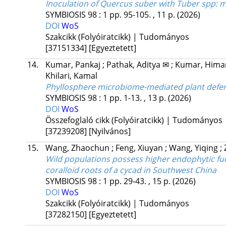
Inoculation of Quercus suber with Tuber spp: 
SYMBIOSIS
98
:
1
pp. 95-105. , 11 p.
(2026)
DOI
WoS
Szakcikk (Folyóiratcikk) | Tudományos
[37151334]
[Egyeztetett]
14.
Kumar, Pankaj
;
Pathak, Aditya ✉
;
Kumar, Him
Khilari, Kamal
Phyllosphere microbiome-mediated plant defe
SYMBIOSIS
98
:
1
pp. 1-13. , 13 p.
(2026)
DOI
WoS
Összefoglaló cikk (Folyóiratcikk) | Tudományos
[37239208]
[Nyilvános]
15.
Wang, Zhaochun
;
Feng, Xiuyan
;
Wang, Yiqing
;
Wild populations possess higher endophytic fung
coralloid roots of a cycad in Southwest China
SYMBIOSIS
98
:
1
pp. 29-43. , 15 p.
(2026)
DOI
WoS
Szakcikk (Folyóiratcikk) | Tudományos
[37282150]
[Egyeztetett]