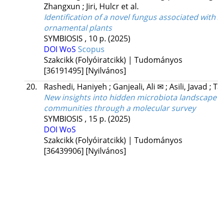
Zhangxun
;
Jiri, Hulcr
et al.
Identification of a novel fungus associated wit
ornamental plants
SYMBIOSIS
, 10 p.
(2025)
DOI
WoS
Scopus
Szakcikk (Folyóiratcikk) | Tudományos
[36191495]
[Nyilvános]
20.
Rashedi, Haniyeh
;
Ganjeali, Ali ✉
;
Asili, Javad
;
T
New insights into hidden microbiota landscape o
communities through a molecular survey
SYMBIOSIS
, 15 p.
(2025)
DOI
WoS
Szakcikk (Folyóiratcikk) | Tudományos
[36439906]
[Nyilvános]