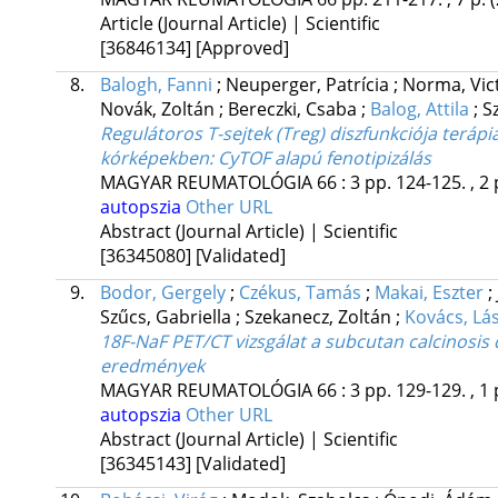
Article (Journal Article) | Scientific
[36846134]
[Approved]
8.
Balogh, Fanni
;
Neuperger, Patrícia
;
Norma, Vic
Novák, Zoltán
;
Bereczki, Csaba
;
Balog, Attila
;
S
Regulátoros T-sejtek (Treg) diszfunkciója terá
kórképekben: CyTOF alapú fenotipizálás
MAGYAR REUMATOLÓGIA
66
:
3
pp. 124-125. , 2 
autopszia
Other URL
Abstract (Journal Article) | Scientific
[36345080]
[Validated]
9.
Bodor, Gergely
;
Czékus, Tamás
;
Makai, Eszter
;
Szűcs, Gabriella
;
Szekanecz, Zoltán
;
Kovács, Lá
18F-NaF PET/CT vizsgálat a subcutan calcinosis
eredmények
MAGYAR REUMATOLÓGIA
66
:
3
pp. 129-129. , 1 
autopszia
Other URL
Abstract (Journal Article) | Scientific
[36345143]
[Validated]