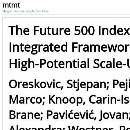
mtmt
Magyar Tudományos Művek Tára
The Future 500 Index:
Integrated Framework
High-Potential Scale
Oreskovic, Stjepan
;
Pej
Marco
;
Knoop, Carin-Is
Brane
;
Pavićević, Jovan
Alexandra
;
Wostner, Pe