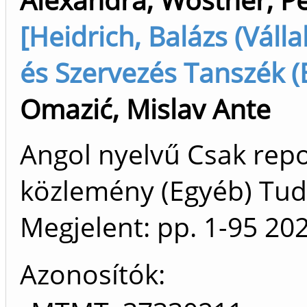
[Heidrich, Balázs (Váll
és Szervezés Tanszék (
Omazić, Mislav Ante
Angol nyelvű Csak rep
közlemény (Egyéb) T
Megjelent:
pp. 1-95
20
Azonosítók