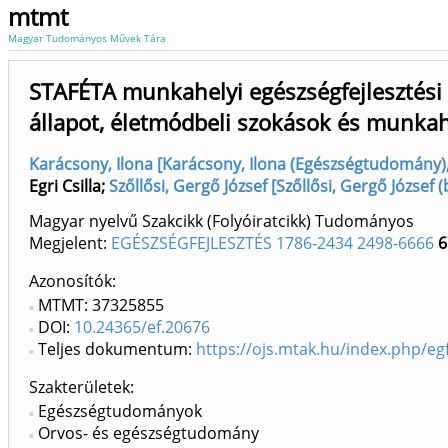
mtmt
Magyar Tudományos Művek Tára
STAFÉTA munkahelyi egészségfejlesztési 
állapot, életmódbeli szokások és munkah
Karácsony, Ilona [Karácsony, Ilona (Egészségtudomány), 
Egri Csilla
;
Szőllősi, Gergő József [Szőllősi, Gergő Józse
Magyar nyelvű Szakcikk (Folyóiratcikk) Tudományos
Megjelent:
EGÉSZSÉGFEJLESZTÉS 1786-2434 2498-6666
6
Azonosítók
MTMT: 37325855
DOI:
10.24365/ef.20676
Teljes dokumentum:
https://ojs.mtak.hu/index.php/egf
Szakterületek:
Egészségtudományok
Orvos- és egészségtudomány