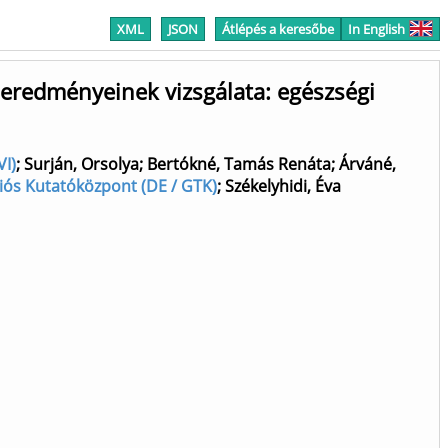
XML
JSON
Átlépés a keresőbe
In English
 eredményeinek vizsgálata: egészségi
VI)
;
Surján, Orsolya
;
Bertókné, Tamás Renáta
;
Árváné,
ációs Kutatóközpont (DE / GTK)
;
Székelyhidi, Éva