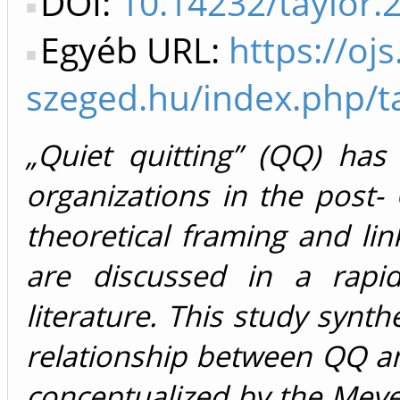
DOI:
10.14232/taylor.
Egyéb URL:
https://ojs
szeged.hu/index.php/ta
„Quiet quitting” (QQ) has
organizations in the post-
theoretical framing and li
are discussed in a rapi
literature. This study synt
relationship between QQ a
conceptualized by the Mey