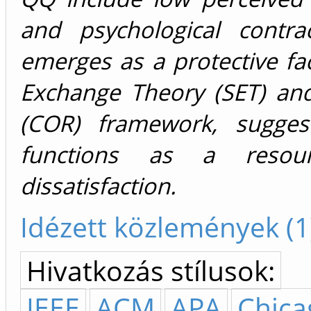
and psychological contra
emerges as a protective fac
Exchange Theory (SET) an
(COR) framework, sugges
functions as a resourc
dissatisfaction.
Idézett közlemények (1
Hivatkozás stílusok:
IEEE
ACM
APA
Chica