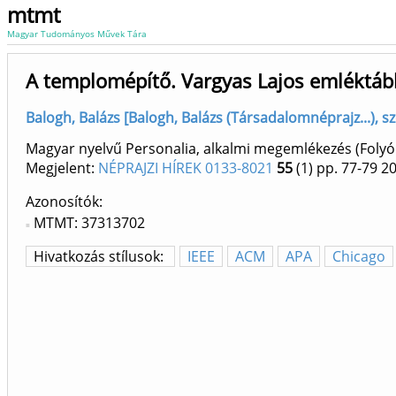
mtmt
Magyar Tudományos Művek Tára
A templomépítő. Vargyas Lajos emléktáb
Balogh, Balázs [Balogh, Balázs (Társadalomnéprajz...), 
Magyar nyelvű Personalia, alkalmi megemlékezés (Foly
Megjelent:
NÉPRAJZI HÍREK 0133-8021
55
(1)
pp. 77-79
2
Azonosítók
MTMT: 37313702
Hivatkozás stílusok:
IEEE
ACM
APA
Chicago