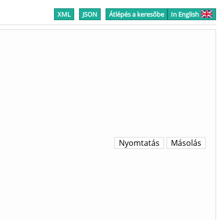
XML
JSON
Átlépés a keresőbe
In English
Nyomtatás
Másolás