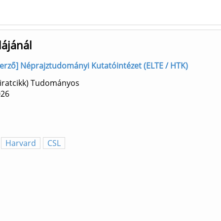
lájánál
szerző] Néprajztudományi Kutatóintézet (ELTE / HTK)
óiratcikk) Tudományos
026
Harvard
CSL