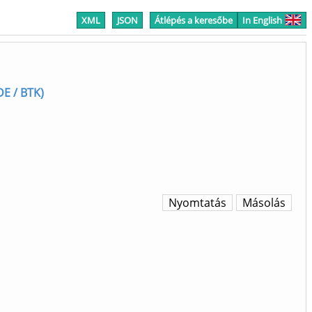
XML
JSON
Átlépés a keresőbe
In English
DE / BTK)
Nyomtatás
Másolás