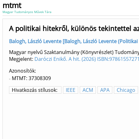
mtmt
Magyar Tudományos Művek Tára
A politikai hitekről, különös tekintettel
Balogh, László Levente [Balogh, László Levente (Politikai 
Magyar nyelvű Szaktanulmány (Könyvrészlet) Tudomán
Megjelent:
Daróczi Enikő. A hit. (2026) ISBN:9786155727
Azonosítók
MTMT: 37308309
Hivatkozás stílusok:
IEEE
ACM
APA
Chicago