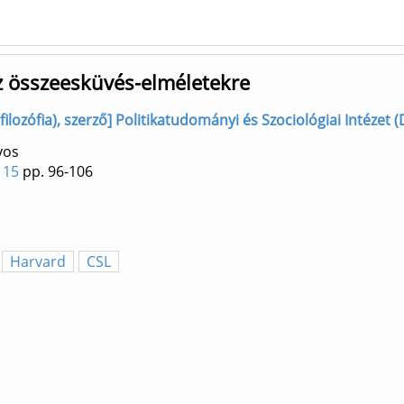
 az összeesküvés-elméletekre
filozófia), szerző] Politikatudományi és Szociológiai Intézet (
yos
115
pp. 96-106
Harvard
CSL