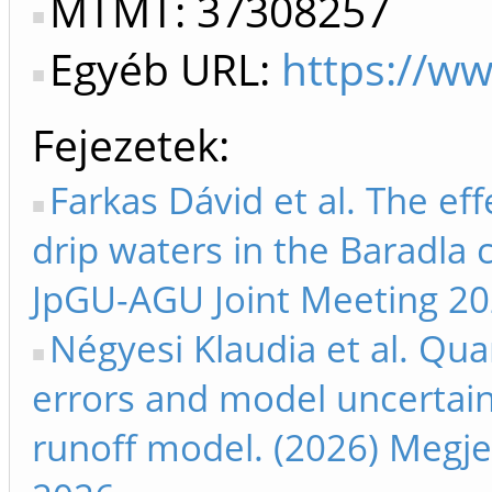
MTMT: 37308257
Egyéb URL:
https://w
Fejezetek
Farkas Dávid et al. The eff
drip waters in the Baradla 
JpGU-AGU Joint Meeting 2
Négyesi Klaudia et al. Qu
errors and model uncertaint
runoff model. (2026) Megje