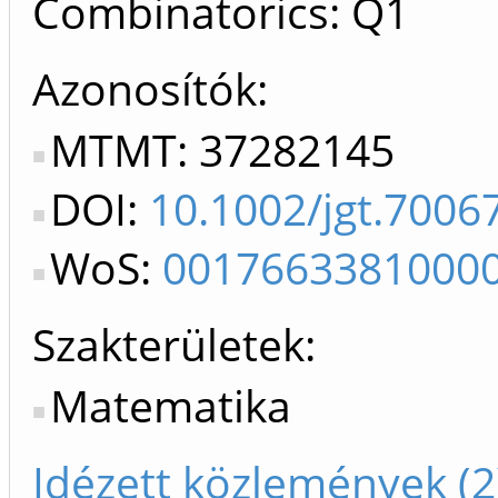
Combinatorics: Q1
Azonosítók
MTMT: 37282145
DOI:
10.1002/jgt.7006
WoS:
0017663381000
Szakterületek:
Matematika
Idézett közlemények (2