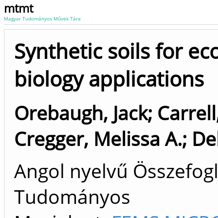
mtmt
Magyar Tudományos Művek Tára
Synthetic soils for ec
biology applications
Orebaugh, Jack
;
Carrell
Cregger, Melissa A.
;
Del
Angol nyelvű Összefogla
Tudományos