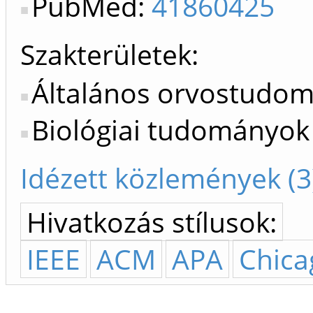
PubMed:
41860425
Szakterületek:
Általános orvostudo
Biológiai tudományok
Idézett közlemények (3
Hivatkozás stílusok:
IEEE
ACM
APA
Chica