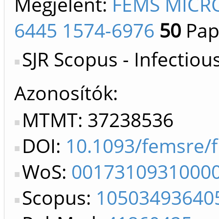
Megjelent:
FEMS MICR
6445 1574-6976
50
Pap
SJR Scopus - Infectiou
Azonosítók
MTMT: 37238536
DOI:
10.1093/femsre/
WoS:
0017310931000
Scopus:
10503493640