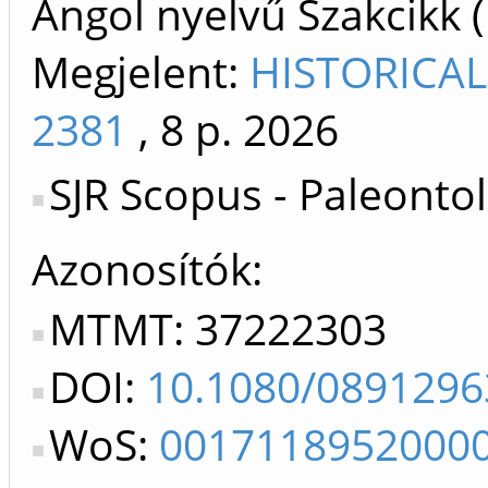
Angol nyelvű Szakcikk 
Megjelent:
HISTORICAL
2381
, 8 p.
2026
SJR Scopus - Paleonto
Azonosítók
MTMT: 37222303
DOI:
10.1080/0891296
WoS:
0017118952000