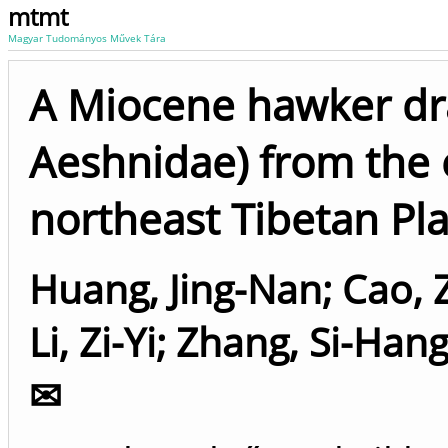
mtmt
Magyar Tudományos Művek Tára
A Miocene hawker dr
Aeshnidae) from the 
northeast Tibetan Pl
Huang, Jing-Nan
;
Cao, 
Li, Zi-Yi
;
Zhang, Si-Han
✉