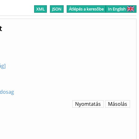
XML
JSON
Átlépés a keresőbe
In English
t
ág]
ndosag
Nyomtatás
Másolás