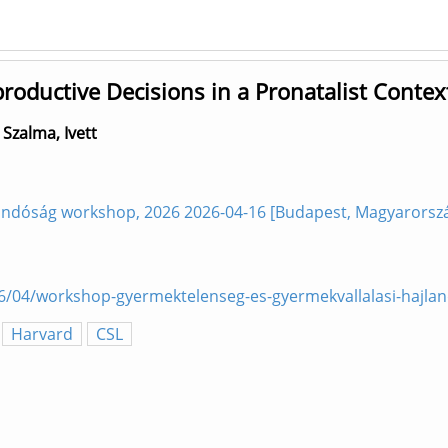
oductive Decisions in a Pronatalist Contex
;
Szalma, Ivett
landóság workshop, 2026 2026-04-16 [Budapest, Magyarorsz
026/04/workshop-gyermektelenseg-es-gyermekvallalasi-hajla
Harvard
CSL