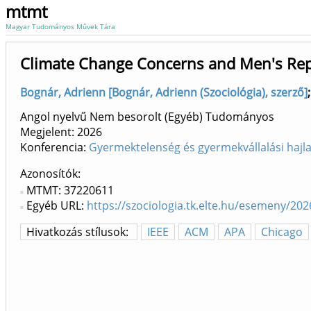
mtmt
Magyar Tudományos Művek Tára
Climate Change Concerns and Men's Repr
Bognár, Adrienn [Bognár, Adrienn (Szociológia), szerző]
Angol nyelvű Nem besorolt (Egyéb) Tudományos
Megjelent:
2026
Konferencia:
Gyermektelenség és gyermekvállalási haj
Azonosítók
MTMT: 37220611
Egyéb URL:
https://szociologia.tk.elte.hu/esemeny/2
Hivatkozás stílusok:
IEEE
ACM
APA
Chicago