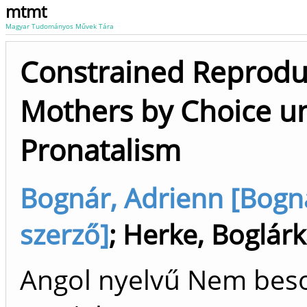
mtmt
Magyar Tudományos Művek Tára
Constrained Reprodu
Mothers by Choice un
Pronatalism
Bognár, Adrienn [Bogná
szerző]
;
Herke, Boglár
Angol nyelvű Nem bes