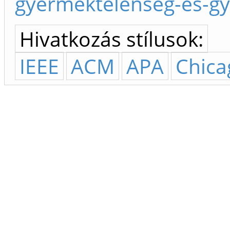
gyermektelenseg-es-gy
Hivatkozás stílusok:
IEEE
ACM
APA
Chica