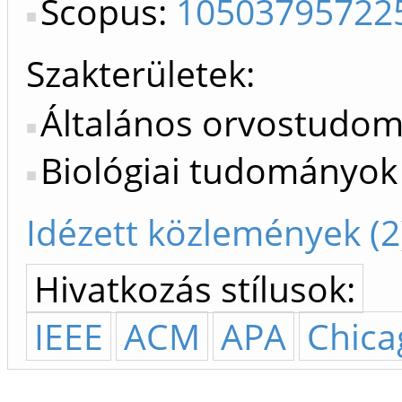
Scopus:
10503795722
Szakterületek:
Általános orvostudo
Biológiai tudományok
Idézett közlemények (2
Hivatkozás stílusok:
IEEE
ACM
APA
Chica