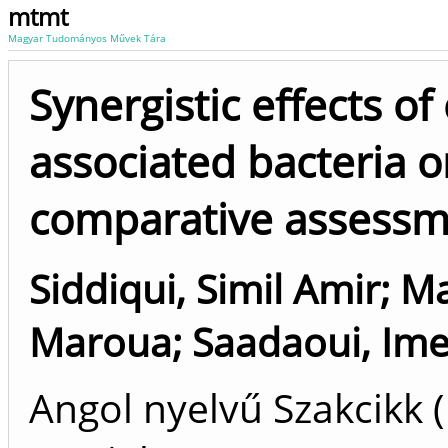
mtmt
Magyar Tudományos Művek Tára
Synergistic effects o
associated bacteria on
comparative assess
Siddiqui, Simil Amir
;
Ma
Maroua
;
Saadaoui, Im
Angol nyelvű Szakcikk 