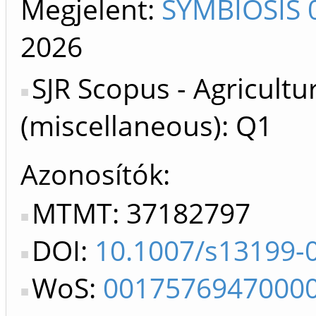
Megjelent:
SYMBIOSIS 
2026
SJR Scopus - Agricultu
(miscellaneous): Q1
Azonosítók
MTMT: 37182797
DOI:
10.1007/s13199-
WoS:
0017576947000