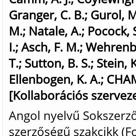
Granger, C. B.
;
Gurol, M
M.
;
Natale, A.
;
Pocock, S
I.
;
Asch, F. M.
;
Wehrenbe
T.
;
Sutton, B. S.
;
Stein, 
Ellenbogen, K. A.
;
CHAM
[Kollaborációs szerveze
Angol nyelvű Sokszerz
szerzőségű szakcikk (F