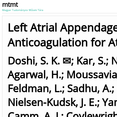
mtmt
Magyar Tudományos Művek Tára
Left Atrial Appendag
Anticoagulation for Atr
Doshi, S. K. ✉
;
Kar, S.
;
N
Agarwal, H.
;
Moussavia
Feldman, L.
;
Sadhu, A.
;
Nielsen-Kudsk, J. E.
;
Ya
Camm, A. J.
;
Coylewrigh