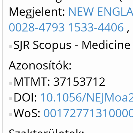
Megjelent:
NEW ENGLA
0028-4793 1533-4406
,
SJR Scopus - Medicine
Azonosítók
MTMT: 37153712
DOI:
10.1056/NEJMoa
WoS:
0017277131000