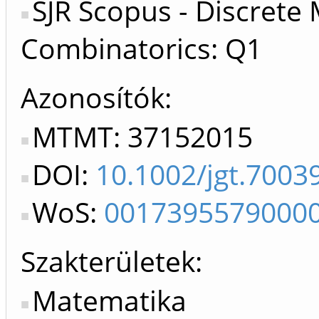
SJR Scopus - Discrete
Combinatorics: Q1
Azonosítók
MTMT: 37152015
DOI:
10.1002/jgt.7003
WoS:
0017395579000
Szakterületek:
Matematika