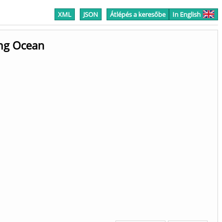
XML
JSON
Átlépés a keresőbe
In English
ing Ocean