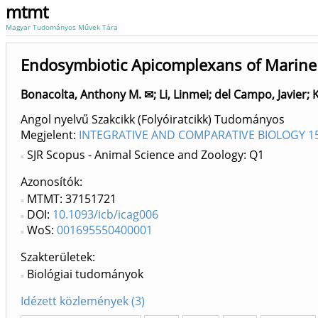
mtmt
Magyar Tudományos Művek Tára
Endosymbiotic Apicomplexans of Marine 
Bonacolta, Anthony M. ✉
;
Li, Linmei
;
del Campo, Javier
;
K
Angol nyelvű Szakcikk (Folyóiratcikk) Tudományos
Megjelent:
INTEGRATIVE AND COMPARATIVE BIOLOGY 15
SJR Scopus - Animal Science and Zoology: Q1
Azonosítók
MTMT: 37151721
DOI:
10.1093/icb/icag006
WoS:
001695550400001
Szakterületek:
Biológiai tudományok
Idézett közlemények (3)