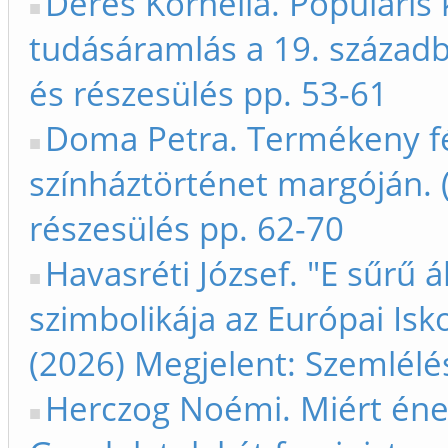
Deres Kornélia. Populáris 
tudásáramlás a 19. századb
és részesülés pp. 53-61
Doma Petra. Termékeny fé
színháztörténet margóján. 
részesülés pp. 62-70
Havasréti József. "E sűrű 
szimbolikája az Európai Is
(2026) Megjelent: Szemlélé
Herczog Noémi. Miért éne