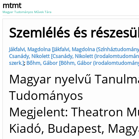
mtmt
Magyar Tudományos Művek Tára
Szemlélés és részesü
Jákfalvi, Magdolna [Jákfalvi, Magdolna (Színháztudomány)
Csanády, Nikolett [Csanády, Nikolett (irodalomtudomány
szerk.]
;
Bőhm, Gábor [Böhm, Gábor (irodalomtudomány),
Magyar nyelvű Tanulm
Tudományos
Megjelent: Theatron Mű
Kiadó, Budapest, Magy