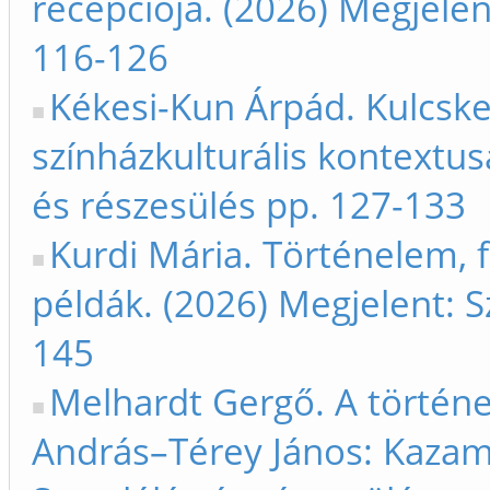
recepciója. (2026) Megjelen
116-126
Kékesi-Kun Árpád. Kulcsk
színházkulturális kontextus
és részesülés pp. 127-133
Kurdi Mária. Történelem, fi
példák. (2026) Megjelent: S
145
Melhardt Gergő. A történe
András–Térey János: Kazama