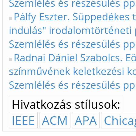
Szemlélés és részesülés pp
Pálfy Eszter. Süppedékes t
indulás" irodalomtörténeti
Szemlélés és részesülés pp
Radnai Dániel Szabolcs. E
színművének keletkezési ko
Szemlélés és részesülés pp
Hivatkozás stílusok:
IEEE
ACM
APA
Chica