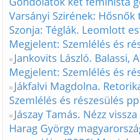
Gondolatok két feminista ge
Varsányi Szirének: Hősnők 
Szonja: Téglák. Leomlott est
Megjelent: Szemlélés és ré
Jankovits László. Balassi,
Megjelent: Szemlélés és ré
Jákfalvi Magdolna. Retorik
Szemlélés és részesülés pp
Jászay Tamás. Nézz vissza
Harag György magyarországi