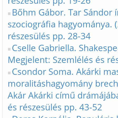
részesülés pp. 19-26
Bőhm Gábor. Tar Sándor ír
szociográfia hagyománya. (
részesülés pp. 28-34
Cselle Gabriella. Shakespe
Megjelent: Szemlélés és ré
Csondor Soma. Akárki masz
moralitáshagyomány brechti
Akár Akárki című drámájába
és részesülés pp. 43-52