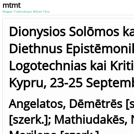
mtmt
Magyar Tudományos Művek Tára
Dionysios Solōmos kai
Diethnus Epistēmoni
Logotechnias kai Krit
Kypru, 23-25 Septem
Angelatos, Dēmētrēs [s
[szerk.]
;
Mathiudakēs, N