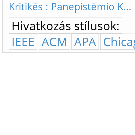
Kritikēs : Panepistēmio K..
Hivatkozás stílusok:
IEEE
ACM
APA
Chica