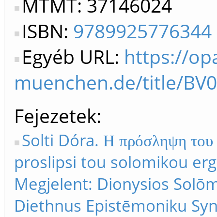
MTMT: 37146024
ISBN:
9789925776344
Egyéb URL:
https://op
muenchen.de/title/BV
Fejezetek
Solti Dóra. Η πρόσληψη του 
proslipsi tou solomikou erg
Megjelent: Dionysios Solōmo
Diethnus Epistēmoniku Syn