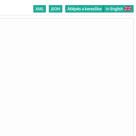
XML
JSON
Átlépés a keresőbe
In English