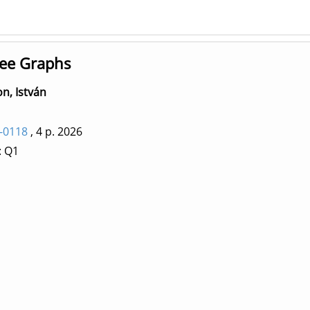
ree Graphs
n, István
-0118
, 4 p.
2026
: Q1