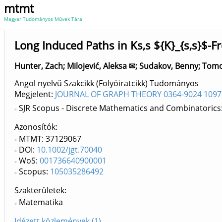
mtmt
Magyar Tudományos Művek Tára
Long Induced Paths in Ks,s ${K}_{s,s}$-F
Hunter, Zach
;
Milojević, Aleksa ✉
;
Sudakov, Benny
;
Tomo
Angol nyelvű Szakcikk (Folyóiratcikk) Tudományos
Megjelent:
JOURNAL OF GRAPH THEORY 0364-9024 1097
SJR Scopus - Discrete Mathematics and Combinatorics
Azonosítók
MTMT: 37129067
DOI:
10.1002/jgt.70040
WoS:
001736640900001
Scopus:
105035286492
Szakterületek:
Matematika
Idézett közlemények (1)