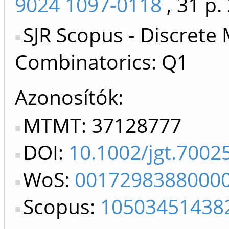
9024 1097-0118
, 31 p.
SJR Scopus - Discrete
Combinatorics: Q1
Azonosítók
MTMT: 37128777
DOI:
10.1002/jgt.7002
WoS:
0017298388000
Scopus:
10503451438