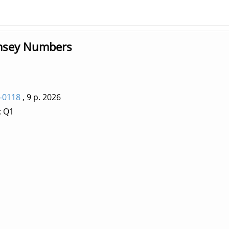
amsey Numbers
-0118
, 9 p.
2026
: Q1