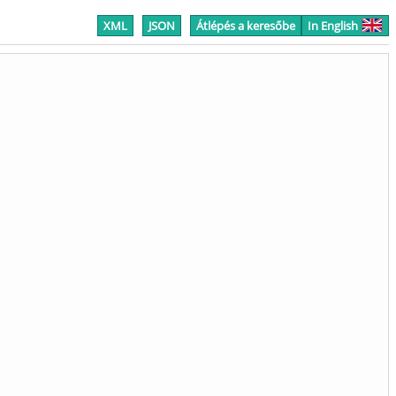
XML
JSON
Átlépés a keresőbe
In English