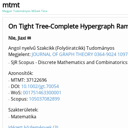
mtmt
Magyar Tudományos Művek Tára
On Tight Tree-Complete Hypergraph R
Nie, Jiaxi ✉
Angol nyelvű Szakcikk (Folyóiratcikk) Tudományos
Megjelent:
JOURNAL OF GRAPH THEORY 0364-9024 1097
SJR Scopus - Discrete Mathematics and Combinatorics
Azonosítók
MTMT: 37122696
DOI:
10.1002/jgt.70054
WoS:
001751463300001
Scopus:
105037082899
Szakterületek:
Matematika
Idézett közlemények (3)