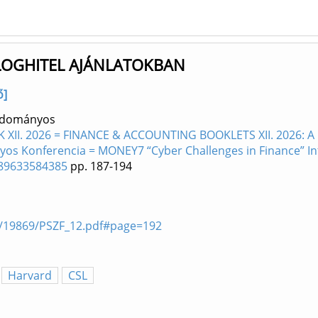
ÁLOGHITEL AJÁNLATOKBAN
ő]
Tudományos
II. 2026 = FINANCE & ACCOUNTING BOOKLETS XII. 2026: A Pé
s Konferencia = MONEY7 “Cyber Challenges in Finance” Inte
9789633584385
pp. 187-194
les/19869/PSZF_12.pdf#page=192
Harvard
CSL