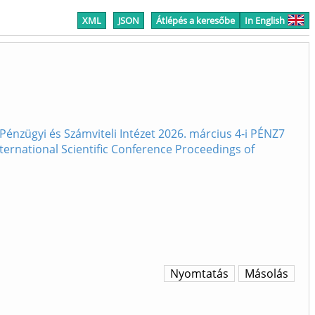
XML
JSON
Átlépés a keresőbe
In English
nzügyi és Számviteli Intézet 2026. március 4-i PÉNZ7
rnational Scientific Conference Proceedings of
Nyomtatás
Másolás