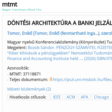
mtmt
Magyar Tudományos Művek Tára
DÖNTÉSI ARCHITEKTÚRA A BANKI JELZ
Tomor, Enikő [Tomor, Enikő (fenntartható inga...), szerz
Magyar nyelvű Konferenciaközlemény (Könyvrészlet) 
Megjelent:
Bozsik Sándor. PÉNZÜGY-SZÁMVITEL FÜZETEK X
“Kiber kihívások a pénzügyekben” Nemzetközi Tudományo
Finance and Accounting Institute held .... (2026) ISBN:
Azonosítók
MTMT: 37118871
Teljes dokumentum:
https://pszi.uni-miskolc.hu/fi
Idézett közlemények (2)
Hivatkozás stílusok:
IEEE
ACM
APA
Chicago