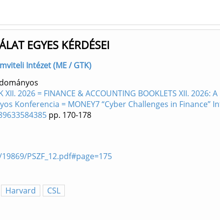
ÁLAT EGYES KÉRDÉSEI
ámviteli Intézet (ME / GTK)
Tudományos
II. 2026 = FINANCE & ACCOUNTING BOOKLETS XII. 2026: A Pé
s Konferencia = MONEY7 “Cyber Challenges in Finance” Inte
9789633584385
pp. 170-178
les/19869/PSZF_12.pdf#page=175
Harvard
CSL