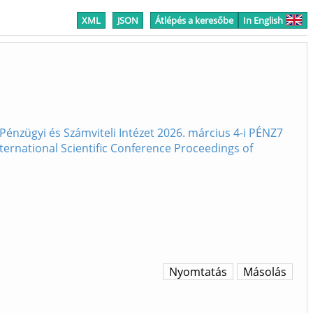
XML
JSON
Átlépés a keresőbe
In English
nzügyi és Számviteli Intézet 2026. március 4-i PÉNZ7
rnational Scientific Conference Proceedings of
Nyomtatás
Másolás