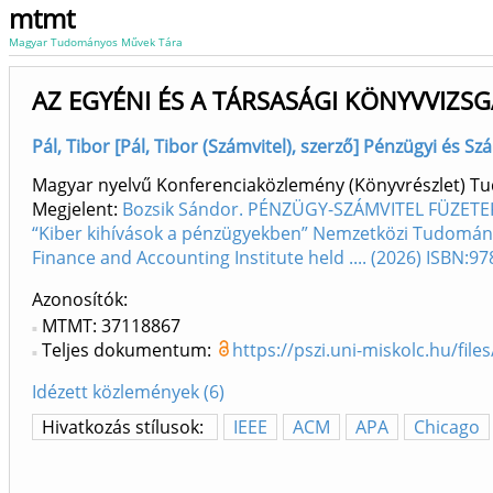
mtmt
Magyar Tudományos Művek Tára
AZ EGYÉNI ÉS A TÁRSASÁGI KÖNYVVIZSG
Pál, Tibor [Pál, Tibor (Számvitel), szerző] Pénzügyi és Sz
Magyar nyelvű Konferenciaközlemény (Könyvrészlet) 
Megjelent:
Bozsik Sándor. PÉNZÜGY-SZÁMVITEL FÜZETEK X
“Kiber kihívások a pénzügyekben” Nemzetközi Tudományo
Finance and Accounting Institute held .... (2026) ISBN:
Azonosítók
MTMT: 37118867
Teljes dokumentum:
https://pszi.uni-miskolc.hu/fi
Idézett közlemények (6)
Hivatkozás stílusok:
IEEE
ACM
APA
Chicago