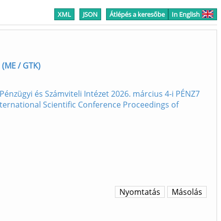
XML
JSON
Átlépés a keresőbe
In English
 (ME / GTK)
nzügyi és Számviteli Intézet 2026. március 4-i PÉNZ7
rnational Scientific Conference Proceedings of
Nyomtatás
Másolás