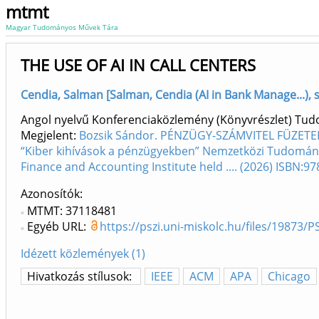
mtmt
Magyar Tudományos Művek Tára
THE USE OF AI IN CALL CENTERS
Cendia, Salman [Salman, Cendia (AI in Bank Manage...),
Angol nyelvű Konferenciaközlemény (Könyvrészlet) Tu
Megjelent:
Bozsik Sándor. PÉNZÜGY-SZÁMVITEL FÜZETEK X
“Kiber kihívások a pénzügyekben” Nemzetközi Tudományo
Finance and Accounting Institute held .... (2026) ISBN:
Azonosítók
MTMT: 37118481
Egyéb URL:
https://pszi.uni-miskolc.hu/files/19873
Idézett közlemények (1)
Hivatkozás stílusok:
IEEE
ACM
APA
Chicago