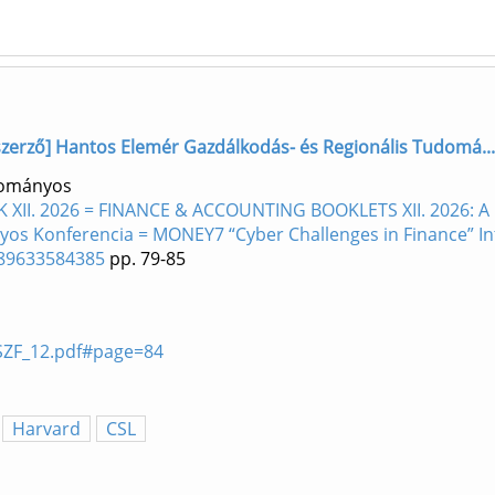
 szerző] Hantos Elemér Gazdálkodás- és Regionális Tudomá...
dományos
II. 2026 = FINANCE & ACCOUNTING BOOKLETS XII. 2026: A Pé
s Konferencia = MONEY7 “Cyber Challenges in Finance” Inte
9789633584385
pp. 79-85
/PSZF_12.pdf#page=84
Harvard
CSL