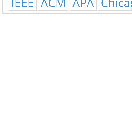
IEEE
ACM
APA
Chica