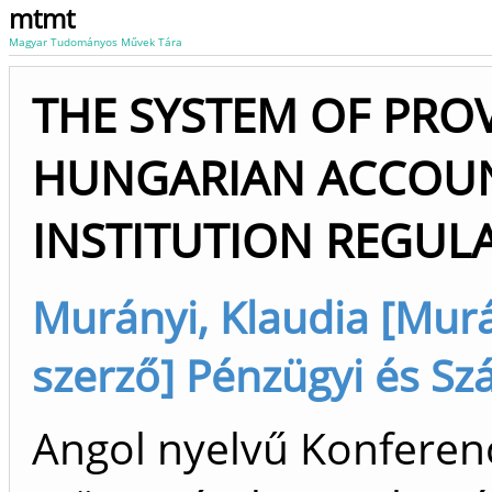
mtmt
Magyar Tudományos Művek Tára
THE SYSTEM OF PROV
HUNGARIAN ACCOUN
INSTITUTION REGUL
Murányi, Klaudia [Murán
szerző] Pénzügyi és Szá
Angol nyelvű Konfere