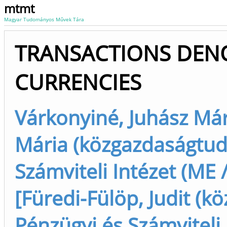
mtmt
Magyar Tudományos Művek Tára
TRANSACTIONS DEN
CURRENCIES
Várkonyiné, Juhász Már
Mária (közgazdaságtudo
Számviteli Intézet (ME 
[Füredi-Fülöp, Judit (k
Pénzügyi és Számviteli 